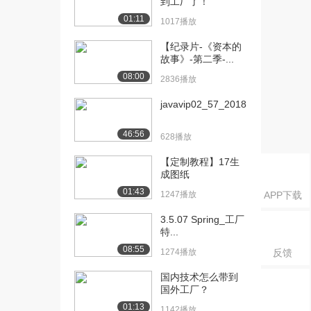
到工厂了！
01:11
1017播放
【纪录片-《资本的
故事》-第二季-...
08:00
2836播放
javavip02_57_2018...
46:56
628播放
【定制教程】17生
成图纸
01:43
1247播放
APP下载
3.5.07 Spring_工厂
特...
08:55
1274播放
反馈
国内技术怎么带到
国外工厂？
01:13
1142播放