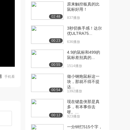
原来触控板真的比
鼠标好用！
02:48
837播放
3秒切换手感！达尔
优ULTRA75...
00:23
636播放
4.9的鼠标和499的
鼠标差别真的...
00:55
1514播放
做小钢炮鼠标这一
手机看
块，那就不得不提
达...
00:54
1392播放
现在键盘侠那是真
多，有本事你去
呀。...
00:12
923播放
一分钟打515个字，