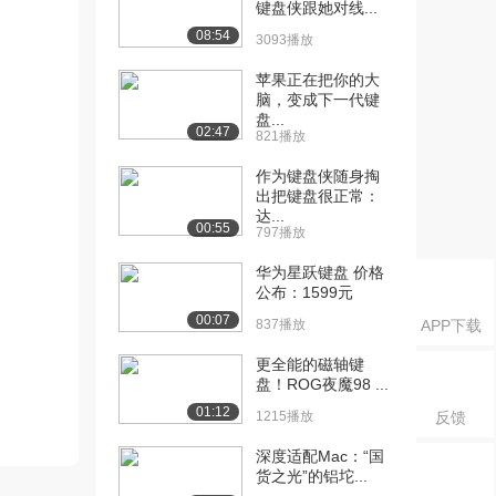
键盘侠跟她对线...
08:54
3093播放
苹果正在把你的大
脑，变成下一代键
盘...
02:47
821播放
作为键盘侠随身掏
出把键盘很正常：
达...
00:55
797播放
华为星跃键盘 价格
公布：1599元
00:07
837播放
APP下载
更全能的磁轴键
盘！ROG夜魔98 ...
01:12
1215播放
反馈
深度适配Mac：“国
货之光”的铝坨...