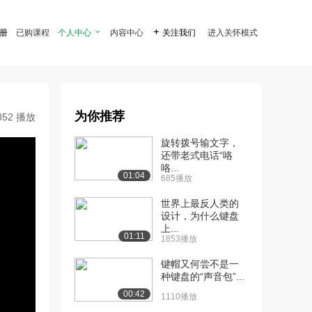
注册
已购课程
个人中心

内容中心

关注我们
进入关怀模式
为你推荐
852 播放
旋转拨号输文字，
还带老式电话“咯
咯...
01:04
685播放
世界上最反人类的
设计，为什么键盘
上...
01:11
1853播放
键帽又何尝不是一
种键盘的“声音包”...
00:42
1110播放