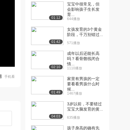
宝宝中很常见，但
会影响孩子生长发
育...
01:12
644播放
女孩发育的3个黄金
阶段，千万别错过...
01:42
571播放
成年以后还能长高
吗？看骨骼线闭合
情...
02:10
1110播放
手机看
家里有男孩的一定
要看看男孩什么时
候...
01:49
1467播放
3岁以前，不要错过
宝宝大脑发育的黄...
04:03
635播放
孩子身高的确有先