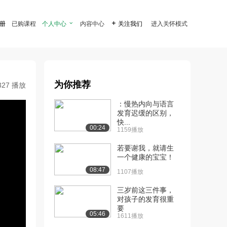
注册
已购课程
个人中心

内容中心

关注我们
进入关怀模式
为你推荐
327 播放
：慢热内向与语言
发育迟缓的区别，
快...
00:24
1159播放
若要谢我，就请生
一个健康的宝宝！
08:47
1107播放
三岁前这三件事，
对孩子的发育很重
要
05:46
1611播放