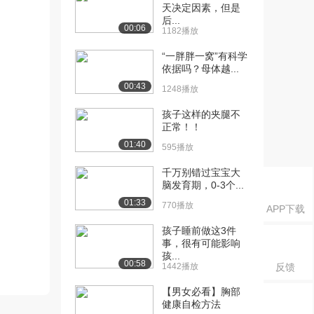
天决定因素，但是
后...
00:06
1182播放
“一胖胖一窝”有科学
依据吗？母体越...
00:43
1248播放
孩子这样的夹腿不
正常！！
01:40
595播放
千万别错过宝宝大
脑发育期，0-3个...
01:33
770播放
APP下载
孩子睡前做这3件
事，很有可能影响
孩...
00:58
1442播放
反馈
【男女必看】胸部
健康自检方法