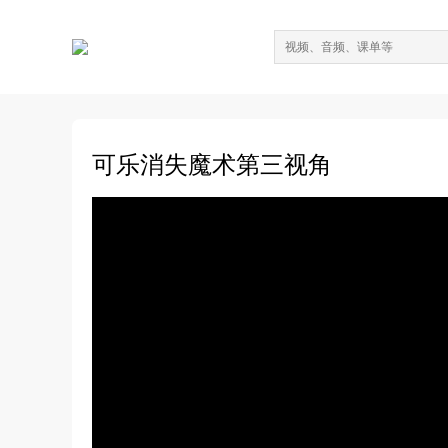
可乐消失魔术第三视角