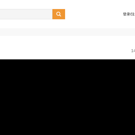

登录/
1