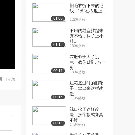
旧毛衣拆下来的毛
线：“绣”在衣服上...
01:00
1236播放
不用的鞋盒挂起来
真不错，袜子上小
挂...
01:16
1806播放
衣服领子大了别
急！教你1招，剪一
剪...
00:17
1394播放
手机看
压箱底过时的旧靴
子，拿出来这样改
造...
00:15
1135播放
袜口松了这样改
造，换个款式穿真
不错...
00:16
1484播放