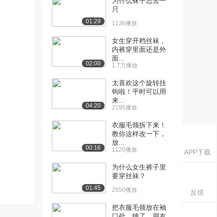
为什么袜子总丢一
只
01:29
1136播放
女生穿开档丝袜，
内裤穿里面还是外
面...
02:00
1.7万播放
太喜欢这个旋转挂
钩啦！平时可以用
来...
04:20
2195播放
衣服毛领拆下来！
教你这样改一下，
放...
00:16
1120播放
APP下载
为什么女生裤子里
要穿丝袜？
01:45
2550播放
反馈
把衣服毛领放在袖
口处，绝了，朋友