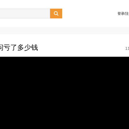

登录/
，问亏了多少钱
1