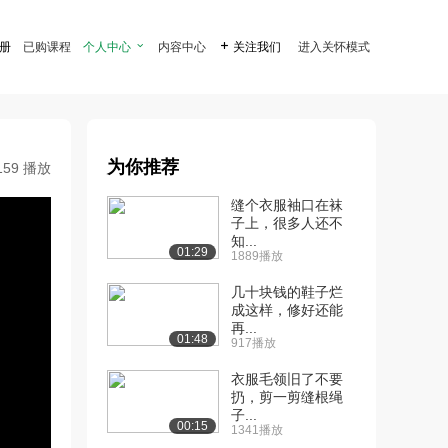
注册
已购课程
个人中心

内容中心

关注我们
进入关怀模式
为你推荐
159 播放
缝个衣服袖口在袜
子上，很多人还不
知...
01:29
1889播放
几十块钱的鞋子烂
成这样，修好还能
再...
01:48
917播放
衣服毛领旧了不要
扔，剪一剪缝根绳
子...
00:15
1341播放