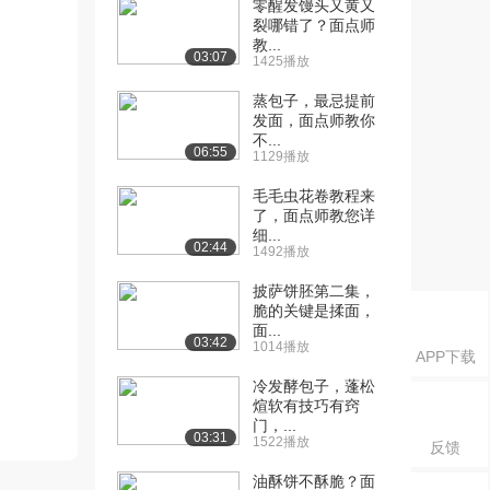
零醒发馒头又黄又
裂哪错了？面点师
教...
03:07
1425播放
蒸包子，最忌提前
发面，面点师教你
不...
06:55
1129播放
毛毛虫花卷教程来
了，面点师教您详
细...
02:44
1492播放
披萨饼胚第二集，
脆的关键是揉面，
面...
03:42
1014播放
APP下载
冷发酵包子，蓬松
煊软有技巧有窍
门，...
03:31
1522播放
反馈
油酥饼不酥脆？面