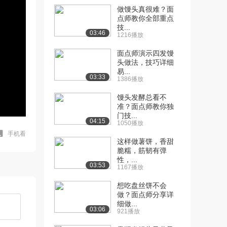
做馒头真很难？面
点师教你全部重点
技...
03:46
1216播放
面点师演示四发馒
头做法，技巧详细
易...
03:33
1386播放
馒头发酵总看不
准？面点师教你独
门技...
04:15
1050播放
手机看
这样做薯饼，香甜
脆糯，筋韧有弹
性，...
03:53
1167播放
想吃盘丝饼不会
做？面点师分享详
细做...
03:06
921播放