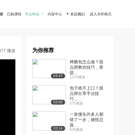
注册
已购课程
个人中心

内容中心

关注我们
进入关怀模式
为你推荐
877 播放
烤糖包怎么做？面
点师教你技巧，香
甜...
03:47
1179播放
包子收不上口？面
点师分享手法技
巧，...
03:00
575播放
一发馒头许多人都
错了一步，难怪总
蒸...
03:14
935播放