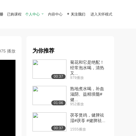
注册
已购课程
个人中心

内容中心

关注我们
进入关怀模式
为你推荐
075 播放
菊花和它是绝配！
经常泡水喝，清热
又...
00:37
979播放
熟地煮水喝，补血
滋阴、益精填髓#
健...
01:06
952播放
茯苓煲鸡，健脾祛
湿#茯苓 #健脾祛...
00:37
1555播放