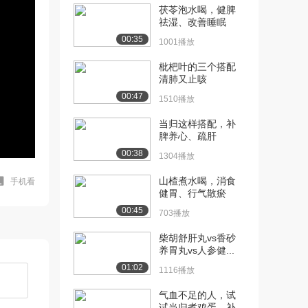
茯苓泡水喝，健脾
祛湿、改善睡眠
00:35
1001播放
枇杷叶的三个搭配
清肺又止咳
00:47
1510播放
当归这样搭配，补
脾养心、疏肝
00:38
1304播放
山楂煮水喝，消食
手机看
健胃、行气散瘀
00:45
703播放
柴胡舒肝丸vs香砂
养胃丸vs人参健...
01:02
1116播放
气血不足的人，试
试当归煮鸡蛋，补