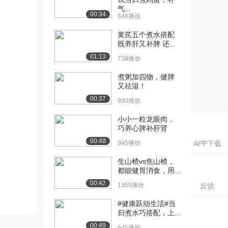
气...
00:34
646播放
黄芪五个煮水搭配
既养肝又补脾 还...
01:13
738播放
煮粥加四物，健脾
又祛湿！
00:37
990播放
小小一粒龙眼肉，
巧养心脾补肝肾
00:48
945播放
APP下载
生山楂vs焦山楂，
都能健胃消食，用...
00:42
1355播放
反馈
#健康跃动生活#当
归煮水巧搭配，上...
00:49
645播放