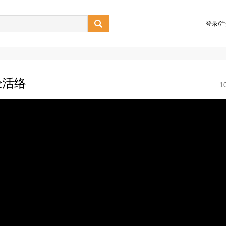

登录/
经活络
1