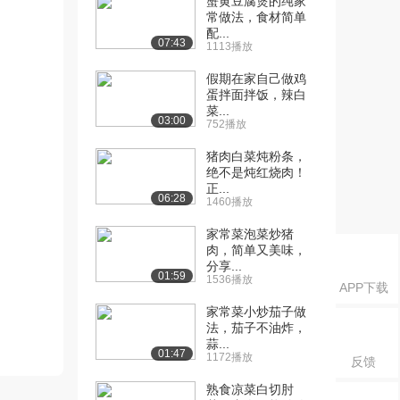
蟹黄豆腐煲的纯家
常做法，食材简单
配...
07:43
1113播放
假期在家自己做鸡
蛋拌面拌饭，辣白
菜...
03:00
752播放
猪肉白菜炖粉条，
绝不是炖红烧肉！
正...
06:28
1460播放
家常菜泡菜炒猪
肉，简单又美味，
分享...
01:59
1536播放
APP下载
家常菜小炒茄子做
法，茄子不油炸，
蒜...
01:47
1172播放
反馈
熟食凉菜白切肘