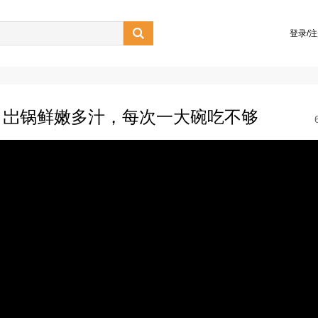

登录/
，岀锅鲜嫩多汁，每次一大碗吃不够