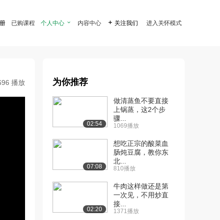
注册
已购课程
个人中心

内容中心

关注我们
进入关怀模式
为你推荐
696 播放
做清蒸鱼不要直接
上锅蒸，这2个步
骤...
02:54
1069播放
想吃正宗的酸菜血
肠炖豆腐，教你东
北...
07:08
810播放
牛肉这样做还是第
一次见，不用炒直
接...
02:20
1371播放