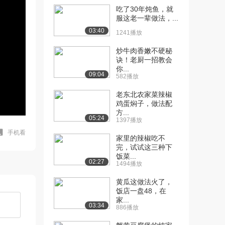
吃了30年炖鱼，就
服这老一辈做法，...
03:40
1241播放
炒牛肉香嫩不硬秘
诀！老厨一招教会
你...
09:04
582播放
老东北农家菜辣椒
鸡蛋焖子，做法配
方...
05:24
1397播放
手机看
家里的辣椒吃不
完，试试这三种下
饭菜...
02:27
1494播放
黄瓜这做法火了，
饭店一盘48，在
家...
03:34
886播放