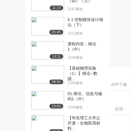
（四）（上）
[18] 3.4公平原则
08:07
11:23
3187播放
1837播放
5.1 控制模块设计绪
[19] 3.5诚实信用原则
论（下）
08:41
1545播放
05:45
2312播放
[20] 3.6公序良俗原则
05:12
课程内容：绪论
（上）
1（中）
1348播放
13:11
2558播放
[21] 3.6公序良俗原则
05:09
【基础物理实验
（下）
（1）】绪论--数
1921播放
据...
08:55
1399播放
APP下载
[22] 3.7绿色原则
08:18
01.绪论、信息与编
1679播放
码1（中）
[23] 4.1民事法律关系的概
07:28
15:00
1549播放
反馈
念分类（上）
【华东理工大学公
1969播放
开课：生物医用材
料...
[24] 4.1民事法律关系的概
07:24