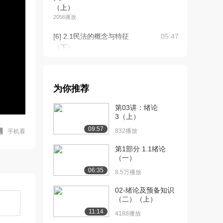
（上）
2056播放
[6] 2.1民法的概念与特征
05:47
（下）
2319播放
[7] 2.2民法的调整对象
05:17
（上）
为你推荐
1997播放
第03讲：绪论
[8] 2.2民法的调整对象
05:21
3（上）
（下）
09:57
832播放
手机看
1807播放
第1部分 1.1绪论
[9] 2.3民法的渊源（上）
06:16
（一）
1460播放
06:35
8.5万播放
[10] 2.3民法的渊源（下）
06:18
02-绪论及预备知识
1934播放
（二）（上）
11:14
[11] 2.4民法的适用（上）
08:09
4188播放