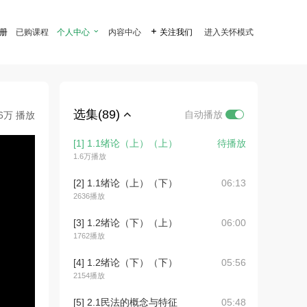
注册
已购课程
个人中心

内容中心

关注我们
进入关怀模式
选集(89)
自动播放
.6万 播放
[1] 1.1绪论（上）（上）
待播放
1.6万播放
[2] 1.1绪论（上）（下）
06:13
2636播放
[3] 1.2绪论（下）（上）
06:00
1762播放
[4] 1.2绪论（下）（下）
05:56
2154播放
[5] 2.1民法的概念与特征
05:48