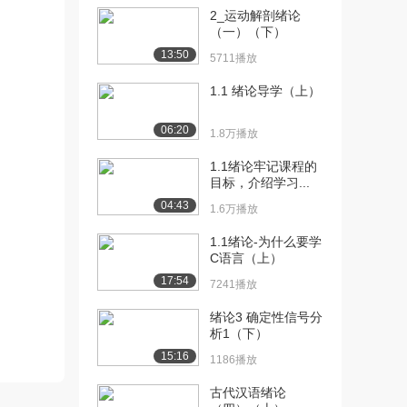
1579播放
2_运动解剖绪论
（一）（下）
[12] 2.5民法的适用（下）
09:55
1566播放
13:50
5711播放
[13] 3.1民法基本原则概述
06:15
1.1 绪论导学（上）
（上）
2119播放
06:20
1.8万播放
[14] 3.1民法基本原则概述
06:12
1.1绪论牢记课程的
（下）
目标，介绍学习...
1573播放
04:43
1.6万播放
[15] 3.2平等原则
08:31
1.1绪论-为什么要学
1354播放
C语言（上）
17:54
7241播放
[16] 3.3意思自治原则
05:16
（上）
绪论3 确定性信号分
2174播放
析1（下）
15:16
[17] 3.3意思自治原则
05:19
1186播放
（下）
古代汉语绪论
2043播放