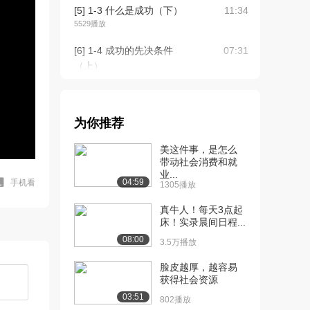
[5] 1-3 什么是成功（下）
11:34
5529播放
[6] 1-4 成功的先决条件
07:31
（上）
1.6万播放
[7] 1-4 成功的先决条件
07:33
（下）
为你推荐
8405播放
美这件事，是怎么
[8] 2-1 成长型思维（上）
07:22
带动社会消费和就
业...
9212播放
04:59
手机看
1305播放
[9] 2-1 成长型思维（下）
07:26
真牛人！每天3点起
6380播放
床！实录晨间日程...
08:00
[10] 2-2 成长型思维如何减
06:16
3.5万播放
少偏见带来...
脸皮越厚，越容易
5995播放
获得社会资源
[11] 2-2 成长型思维如何减
06:21
03:51
802播放