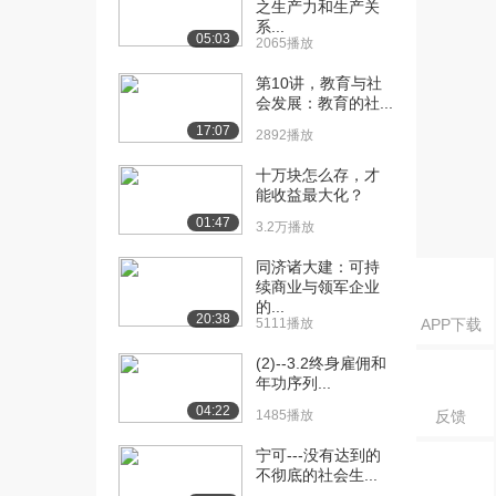
之生产力和生产关
[17] 3-2 专家和非专家的区
09:42
系...
别（下）
05:03
2065播放
4150播放
第10讲，教育与社
[18] 3-3 如何成为专家
会发展：教育的社...
08:30
（上）
17:07
2892播放
4562播放
十万块怎么存，才
[19] 3-3 如何成为专家
08:29
能收益最大化？
（下）
01:47
3.2万播放
4435播放
同济诸大建：可持
[20] 4-1 自我激励的力量
12:30
续商业与领军企业
（上）
的...
20:38
5111播放
APP下载
5125播放
(2)--3.2终身雇佣和
[21] 4-1 自我激励的力量
12:31
年功序列...
（下）
04:22
4499播放
1485播放
反馈
宁可---没有达到的
[22] 4-2 意志力的力量
05:29
不彻底的社会生...
（上）