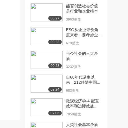
少偏见带来...
能否创造社会价值
4238播放
是行业和企业根本
[12] 2-3 积极核心自我评价
07:02
00:27
3963播放
（上）
4592播放
ESG从企业评价角
度来看，要考虑企...
[13] 2-3 积极核心自我评价
07:04
00:23
679播放
（下）
4337播放
当今社会的三大矛
盾
[14] 3-1 哈德逊河上的奇
05:15
00:23
3232播放
迹：专业技能...
4282播放
自60年代诞生以
来，212伴随中国...
[15] 3-1 哈德逊河上的奇
05:20
02:24
683播放
迹：专业技能...
4310播放
微观经济学-4 配置
效率和边际效益...
[16] 3-2 专家和非专家的区
09:36
07:06
7050播放
别（上）
4969播放
人类社会基本矛盾