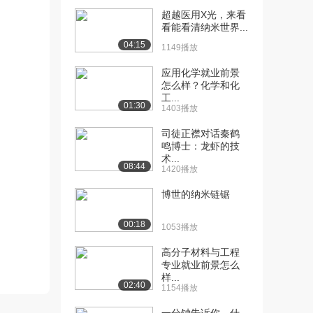
8312播放
超越医用X光，来看
看能看清纳米世界...
[11] 纳米技术与交通
16:38
04:15
（中）
1149播放
1578播放
应用化学就业前景
怎么样？化学和化
[12] 纳米技术与交通
16:34
工...
（下）
01:30
1403播放
1110播放
司徒正襟对话秦鹤
[13] 纳米技术与信息技术
13:39
鸣博士：龙虾的技
术...
（上）
08:44
1420播放
1.6万播放
博世的纳米链锯
[14] 纳米技术与信息技术
13:42
（中）
00:18
1053播放
1483播放
高分子材料与工程
[15] 纳米技术与信息技术
13:41
专业就业前景怎么
（下）
样...
02:40
1188播放
1154播放
[16] 纳米与未来生活
15:02