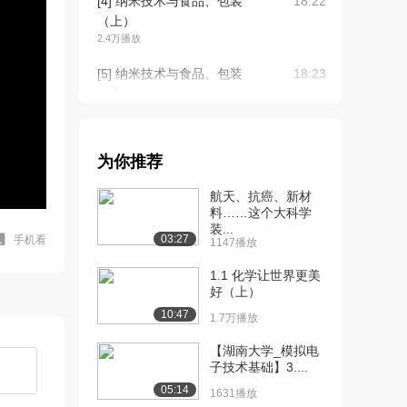
[4] 纳米技术与食品、包装
18:22
（上）
2.4万播放
[5] 纳米技术与食品、包装
18:23
（中）
2169播放
[6] 纳米技术与食品、包装
18:04
为你推荐
（下）
2219播放
航天、抗癌、新材
料……这个大科学
[7] 纳米技术与家居（上）
16:59
装...
8748播放
03:27
手机看
1147播放
[8] 纳米技术与家居（中）
17:10
1.1 化学让世界更美
1809播放
好（上）
10:47
1.7万播放
[9] 纳米技术与家居（下）
16:58
2166播放
【湖南大学_模拟电
子技术基础】3....
[10] 纳米技术与交通
16:34
05:14
1631播放
（上）