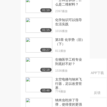
一分钟告诉你，什
么是二维材料？
（上）
1.1万播放
01:10
2397播放
[17] 纳米与未来生活
15:06
化学知识可以指导
（中）
生活实践
1421播放
01:15
1016播放
[18] 纳米与未来生活
14:56
第3章 化学势（旧）
（下）
（下）
1552播放
09:27
811播放
生物医学工程专业
到底好不好？
02:18
1536播放
APP下载
太空电梯与纳米飞
行器，足以改变世
界...
05:46
774播放
反馈
纳米虫吃掉了导
弹，使得变的更强