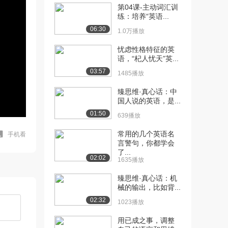
第04课-主动词汇训
练：培养“英语...
06:30
1.0万播放
忧虑性格特征的英
语，“杞人忧天”英...
03:57
1485播放
臻思维·真心话：中
国人说的英语，是...
01:50
639播放
常用的几个英语名
手机看
言警句，你都学会
了...
02:02
1635播放
臻思维·真心话：机
械的输出，比如背...
02:32
1023播放
用已成之事，调整