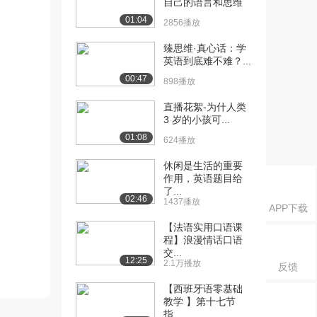
自己的语言和思维
01:04
2856播放
臻思维·真心话：学
英语到底难不难？...
00:47
898播放
直播花絮-为什人类
3 岁的小孩可...
01:08
624播放
休闲是生活的重要
作用，英语题目给
了...
02:46
1437播放
APP下载
【法语实用口语课
程】浪漫情话口语
交...
12:25
2.1万播放
反馈
【西班牙语零基础
教学 】第十七节
指...