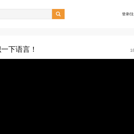

登录/
织一下语言！
1