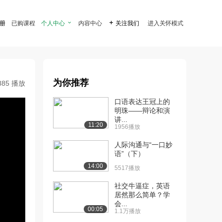
注册
已购课程
个人中心

内容中心

关注我们
进入关怀模式
为你推荐
885 播放
口语表达王冠上的
明珠——辩论和演
讲...
11:20
1956播放
人际沟通与“一口妙
语”（下）
14:00
5517播放
社交牛逼症，英语
居然那么简单？学
会...
00:05
1.1万播放