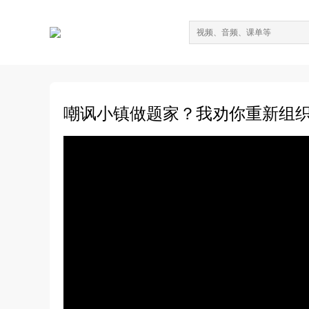
嘲讽小镇做题家？我劝你重新组