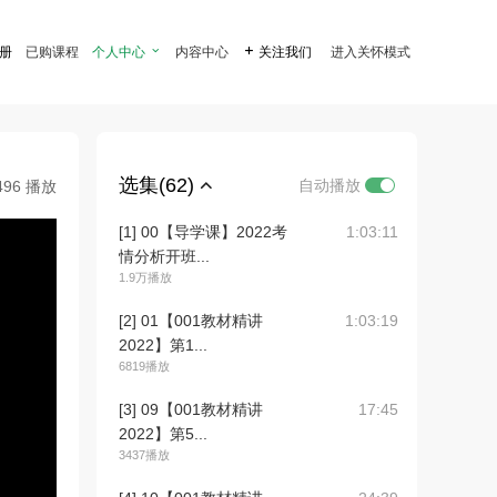
注册
已购课程
个人中心

内容中心

关注我们
进入关怀模式
选集(62)
自动播放
496 播放
[1] 00【导学课】2022考
1:03:11
情分析开班...
1.9万播放
[2] 01【001教材精讲
1:03:19
2022】第1...
6819播放
[3] 09【001教材精讲
17:45
2022】第5...
3437播放