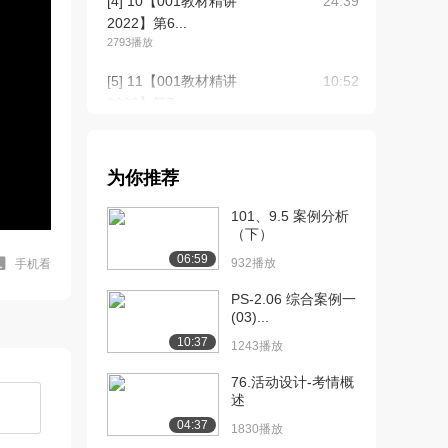
[4] 10【001教材精讲
24:39
2022】第6...
2793播放
[5] 11【001教材精讲
10:52
2022】第7...
2269播放
[6] 13【001教材精讲
48:17
为你推荐
2022】第8...
2897播放
101、9.5 案例分析
（下）
[7] 01【2022学霸一本
1:10:24
06:59
通】第1章信...
932播放
手机看
2531播放
PS-2.06 综合案例一
(03)...
[8] 02【2022学霸一本
51:36
10:37
通】第1章信...
1243播放
1515播放
76.活动设计-考情概
述
[9] 06【2022学霸一本
04:58
通】第4章项...
04:37
1830播放
1751播放