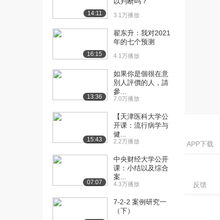
以判断吗？
分析
14:11
1496播放
3.1万播放
[16] 2021年11月中级案例
04:59
翟东升：我对2021
年的七个预测
直播解析
1540播放
16:15
4.1万播放
[17] 2021年11月高级案例
54:53
如果你是個很在意
直播解析
別人評價的人，請
參...
820播放
13:36
7.0万播放
[18] 2021年11月高级论文
1:31:39
【天津医科大学公
直播解析
开课：流行病学与
1535播放
健...
15:43
2.2万播放
APP下载
[19] 01【案例专题】中项
23:16
中央财经大学公开
案例开篇及考情...
课：小结以及综合
1632播放
案...
07:07
4.3万播放
反馈
[20] 02【案例专题】2017
32:58
年下半年真...
7-2-2 案例研究一
1326播放
（下）