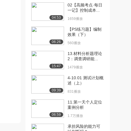
02【高频考点·每日
[10] 09【2022学霸一本
04:58
一记】控制成本...
通】第7章项...
04:53
1659播放
1476播放
【PS练习题】编制
[11] 00【计算专题】开篇
37:07
效果（下）
介绍
06:26
560播放
2007播放
13.材料分析题理论
[12] 03【计算专题】上午
44:59
2：调查调研能...
计算补充
15:47
1479播放
2269播放
4-10.01 测试计划概
[13] 01【管理专题】十大
58:18
述（上）
管理专题核心讲...
09:39
831播放
2088播放
11.第一天个人定位
[14] 2021年11月系统集成
1:21:36
案例分析
项目管理工...
06:59
1450播放
1.7万播放
承担风险的能力可
[15] 2021年11月案例预测
待播放