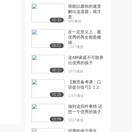
[12] 3.1 友好的行为
00:44
谁能以最快的速度
1316播放
解出这道题，谁才
是...
02:32
988播放
[13] 3.2 社会联系
00:46
1481播放
在一定意义上，最
优秀的男女都是雌
[14] 3-3令人恼怒的特征#1
04:12
雄...
1097播放
00:51
1127播放
[15] 3.4 令人恼怒的特征
26:24
这4种家庭不可能养
#2
出优秀的孩子
764播放
00:12
1675播放
[16] 3.5 令人恼怒的特征
07:01
【雅思备考课：口
#3
语提分技巧】1.2...
1105播放
01:26
3.9万播放
[17] 3.6 令人恼怒的特征
13:48
做到这四件事情 还
#4
您一个优秀的孩子
1179播放
02:56
1017播放
[18] 3.7 令人恼怒的特征小
01:30
优秀的孩子带头