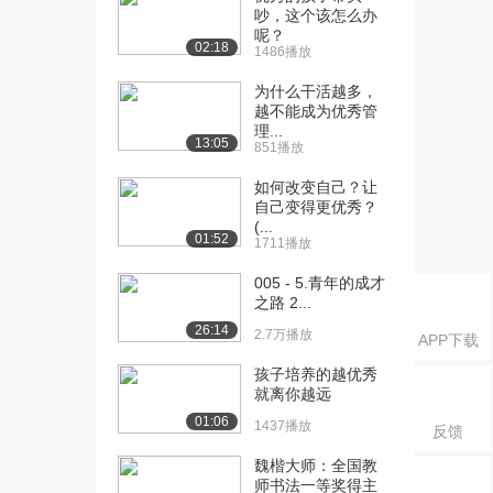
结
吵，这个该怎么办
1278播放
呢？
02:18
1486播放
[19] 3.8 问题与解析
09:50
为什么干活越多，
1404播放
越不能成为优秀管
理...
[20] 4.1 锻炼
00:56
13:05
851播放
823播放
如何改变自己？让
[21] 4.2 睡眠
00:56
自己变得更优秀？
2.5万播放
(...
01:52
1711播放
[22] 4.3 第一部分：重温出
18:20
005 - 5.青年的成才
色的员工
之路 2...
1305播放
26:14
2.7万播放
APP下载
[23] 4.4 第二部分：跳出舒
20:44
适圈
孩子培养的越优秀
就离你越远
823播放
01:06
1437播放
反馈
[24] 4.5 第三部分：重置你
19:15
的参考点
魏楷大师：全国教
538播放
师书法一等奖得主