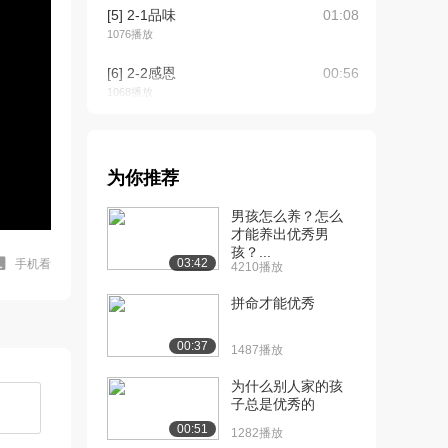
[5] 2-1品味
01:08
1076播放
[6] 2-2感恩
00:56
1068播放
[7] 2-3 第一部分：优秀的
07:05
工作
1359播放
为你推荐
[8] 2-4第二部分：金钱
11:30
男孩怎么养？怎么
1117播放
才能养出优秀男
孩？...
03:42
手机看
4210播放
[9] 2-5第三部分：出色的
12:32
员工，真爱，...
拼命才能优秀
1139播放
00:37
[10] 2-6心烦的特征
08:22
1487播放
670播放
为什么别人家的孩
子总是优秀的
[11] 2.7 问题与解析
21:32
1114播放
00:51
1282播放