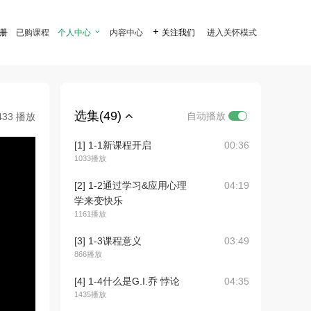
注册
已购课程
个人中心

内容中心

关注我们
进入关怀模式
选集(49)
自动播放
433 播放
[1] 1-1新课程开启
00:36
1033播放
[2] 1-2通过学习&应用心理
04:19
学来变快乐
1161播放
[3] 1-3课程意义
03:49
866播放
[4] 1-4什么是G.I.乔 悖论
04:35
1435播放