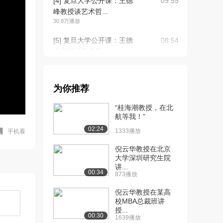
[4] 复旦大学公开课：王德
09:55
峰教授谈艺术哲...
30.8万播放
[5] 复旦大学公开课：王德
08:54
峰教授谈艺术哲...
28.5万播放
[6] 复旦大学公开课：王德
18:44
为你推荐
峰教授谈艺术哲...
28.7万播放
“桂海潮教授，在北
航等我！”
[7] 复旦大学公开课：王德
08:58
02:24
峰教授谈艺术哲...
1333播放
手机看
22.5万播放
倪云华教授在北京
大学深圳研究生院
[8] 复旦大学公开课：王德
05:40
讲...
峰教授谈艺术哲...
00:34
873播放
22.1万播放
倪云华教授在某高
[9] 复旦大学公开课：王德
15:42
校MBA总裁班讲
授...
峰教授谈艺术哲...
00:30
1639播放
22.5万播放