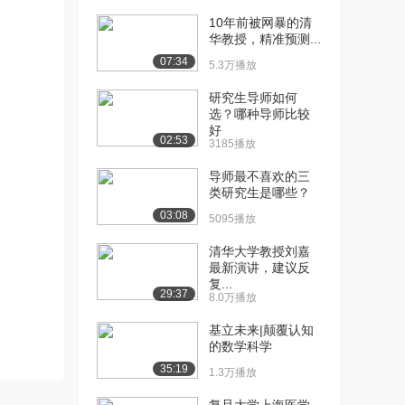
10年前被网暴的清
[10] 复旦大学公开课：王
09:23
华教授，精准预测...
德峰教授谈艺术哲...
07:34
5.3万播放
19.5万播放
研究生导师如何
[11] 复旦大学公开课：王
07:26
选？哪种导师比较
德峰教授谈艺术哲...
好
02:53
19.8万播放
3185播放
[12] 复旦大学公开课：王
15:31
导师最不喜欢的三
类研究生是哪些？
德峰教授谈艺术哲...
19.4万播放
03:08
5095播放
[13] 复旦大学公开课：王
22:58
清华大学教授刘嘉
德峰教授谈艺术哲...
最新演讲，建议反
复...
19.7万播放
29:37
8.0万播放
[14] 复旦大学公开课：王
15:54
基立未来|颠覆认知
德峰教授谈艺术哲...
的数学科学
18.9万播放
35:19
1.3万播放
[15] 复旦大学公开课：王
12:45