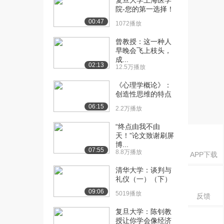
复旦大学上海医学
德峰教授谈艺术哲...
院-您的第一选择！
17.8万播放
00:47
1072播放
[16] 复旦大学公开课：王
15:10
曾教授：这一种人
德峰教授谈艺术哲...
早晚会飞上枝头，
16.9万播放
成...
02:13
12.5万播放
[17] 复旦大学公开课：王
15:46
德峰教授谈艺术哲...
《心理学概论》：
16.8万播放
创造性思维的特点
06:15
2.2万播放
[18] 复旦大学公开课：王
21:40
德峰教授谈艺术哲...
“终点由我不由
16.9万播放
天！”论文致谢刷屏
博...
07:55
[19] 复旦大学公开课：王
8.8万播放
20:58
APP下载
德峰教授谈艺术哲...
清华大学：谈判与
15.5万播放
礼仪（一）（下）
09:06
[20] 复旦大学公开课：王
17:22
5019播放
反馈
德峰教授谈艺术哲...
复旦大学：陈钊教
14.7万播放
授让你学会像经济