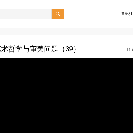

登录/
术哲学与审美问题（39）
11