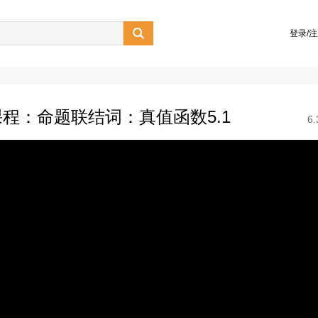

登录/
程：命题联结词：真值函数5.1
6