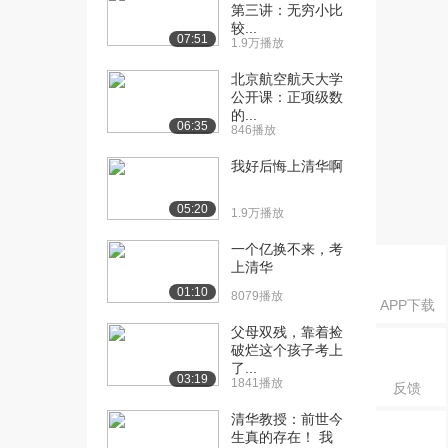
辑学概论》课程：...
第三讲：无穷小比
11.8万播放
较...
07:51
1.9万播放
[16] 清华大学陈为蓬《逻
09:38
北京航空航天大学
辑学概论》课程：...
公开课：正项级数
11.9万播放
的...
06:35
846播放
[17] 清华大学陈为蓬《逻
18:49
我好后悔上清华啊
辑学概论》课程：...
12.1万播放
05:20
1.9万播放
[18] 清华大学陈为蓬《逻
10:48
辑学概论》课程：...
一个亿换不来，考
上清华
11.4万播放
01:10
8079播放
[19] 清华大学陈为蓬《逻
10:06
APP下载
辑学概论》课程：...
父母双残，靠着捡
10.7万播放
破烂这个孩子考上
了...
03:19
1841播放
[20] 清华大学陈为蓬《逻
09:24
反馈
辑学概论》课程：...
清华教授：前世今
9.8万播放
生真的存在！ 我