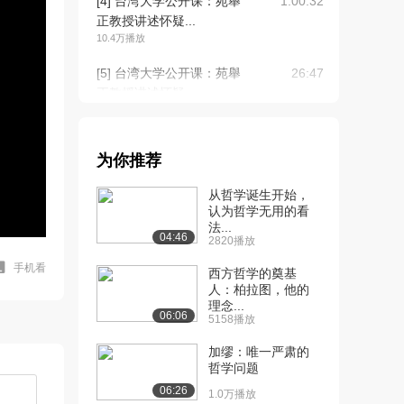
[4] 台湾大学公开课：苑舉
1:00:32
正教授讲述怀疑...
10.4万播放
[5] 台湾大学公开课：苑舉
26:47
正教授讲述怀疑...
7.4万播放
[6] 台湾大学公开课：苑舉
24:56
为你推荐
正教授讲述怀疑...
6.6万播放
从哲学诞生开始，
认为哲学无用的看
[7] 台湾大学公开课：苑舉
待播放
法...
正教授讲述怀疑...
04:46
2820播放
6.3万播放
手机看
西方哲学的奠基
[8] 台湾大学公开课：苑舉
人：柏拉图，他的
28:37
理念...
正教授讲述怀疑...
06:06
5158播放
6.2万播放
加缪：唯一严肃的
[9] 台湾大学公开课：苑舉
16:09
哲学问题
正教授讲述怀疑...
06:26
1.0万播放
5.1万播放