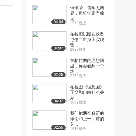
傅佩荣：哲学无国
[10] 台湾大学公开课：苑
22:54
界，但哲学家有偏
舉正教授讲述怀疑...
见
04:04
5.3万播放
1579播放
柏拉图试图在狄奥
[11] 台湾大学公开课：苑
10:48
尼修二世身上实现
舉正教授讲述怀疑...
哲...
4.9万播放
04:07
2923播放
[12] 台湾大学公开课：苑
44:32
在柏拉图的理想国
舉正教授讲述怀疑...
里，你会看到一个
场...
6.3万播放
02:25
2253播放
[13] 台湾大学公开课：苑
31:12
柏拉图《理想国》
舉正教授讲述怀疑...
正义和自由什么关
5.5万播放
系...
04:32
3089播放
[14] 台湾大学公开课：苑
51:39
我们把两个真正的
舉正教授讲述怀疑...
悖论和上一回讲的
5.5万播放
芝...
02:55
1618播放
[15] 台湾大学公开课：苑
10:57