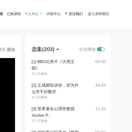
注册
已购课程
个人中心

内容中心

关注我们
进入关怀模式
选集(203)
自动播放
.8万 播放
[1] BBC纪录片《大明王
59:00
朝》
70.2万播放
[2] 丘成桐告诉你，你为什
44:59
么学不好数学
17.4万播放
[3] 世界著名心理学教授
11:35
Jordan P...
17.3万播放