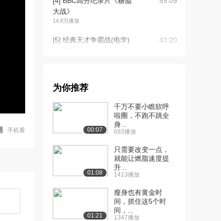
[4] BBC高分纪录片《糖脂
59:09
大战》
14.8万播放
[5] 经典天才争霸战(电学)
43:20
：特斯拉 ...
10.0万播放
[6] 经典天才争霸战（电
43:42
为你推荐
脑）：乔布斯v....
8.0万播放
千万不要小瞧软呼
啦圈，不跑不跳全
[7] 经典天才争霸战(原子
43:31
身...
弹) ：海森堡...
00:07
手机看
693播放
5.5万播放
只需要改变一点，
[8] 经典天才争霸战(电视)
就能让燃脂速度提
42:51
升...
：法恩斯沃...
01:08
1413播放
3.9万播放
瘦身也有黄金时
[9] 经典天才争霸战(飞机)
42:43
间，抓住这5个时
：莱特兄弟...
间，...
01:21
1347播放
3.6万播放