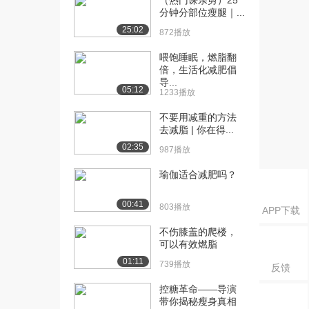
（热门课亲剪）25
8.0万播放
分钟分部位瘦腿｜...
[17] 高分纪录片：埃及的
43:58
25:02
872播放
失落宝藏-来生的...
喂饱睡眠，燃脂翻
4.3万播放
倍，生活化减肥倡
导...
[18] 乔布斯的人生哲理
04:33
05:12
1233播放
7.0万播放
不要用减重的方法
[21] BBC纪录片：如何减
48:24
去减脂 | 你在得...
缓衰老
02:35
987播放
9.6万播放
瑜伽适合减肥吗？
[22] 尼古拉·特斯拉纪录
25:18
片：科学“超人”...
00:41
803播放
4.3万播放
APP下载
不伤膝盖的爬楼，
[23] PBS神级纪录片：尼
1:12:01
可以有效燃脂
古拉·特斯拉-...
01:11
6.5万播放
739播放
反馈
控糖革命——导演
[24] 【TED】最优秀的学
14:37
带你揭秘瘦身真相
生学习习惯和方...