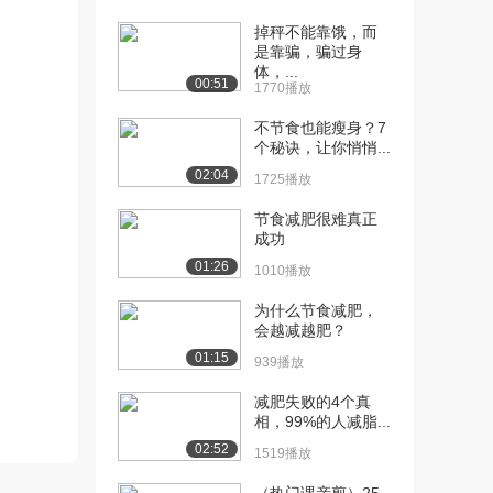
掉秤不能靠饿，而
[10] 经典天才争霸战（太
43:31
是靠骗，骗过身
空竞赛）美国v....
体，...
4.0万播放
00:51
1770播放
[11] PBS高分纪录片：探
52:51
不节食也能瘦身？7
个秘诀，让你悄悄...
寻暗物质（双语...
6.7万播放
02:04
1725播放
[12] PBS高分纪录片：宇
54:53
节食减肥很难真正
宙的构造-量子...
成功
4.7万播放
01:26
1010播放
[13] 3D动画直观演示傅里
15:45
为什么节食减肥，
叶变换、级数和...
会越减越肥？
4.5万播放
01:15
939播放
[14] 相声特辑纪录片：笑
1:52:54
减肥失败的4个真
6.0万播放
相，99%的人减脂...
02:52
[15] BBC纪录片：关于减
50:27
1519播放
肥你不知道的1...