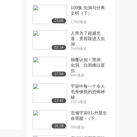
空穿梭？回到过去...
109集 虫洞与分离
2.3万播放
文明（下）
15:05
1292播放
[13] 冥王星真的存在生
02:53
命？而且还是一只蜗...
人类为了超越光
2.1万播放
速，竟冒险进入虫
洞，...
[14] 人类可见世界仅占宇
02:58
02:34
2449播放
宙成分10%，那...
颠覆认知！黑洞、
2.1万播放
虫洞、白洞难以置
信...
[15] 如果大气层消失，地
01:00
17:54
884播放
球会发生什么呢
2.0万播放
宇宙中每一个令人
毛骨悚然的恐怖神
[16] 世界最美火山口，“婆
00:58
秘...
13:42
1021播放
罗摩”火山
2.0万播放
浩瀚宇宙01-外星生
命尋蹤 -（下...
[17] 银河系存在10万个文
03:01
16:28
明？科学家终于...
998播放
1.9万播放