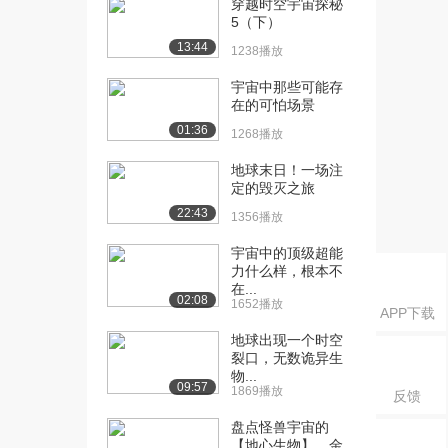
穿越时空宇宙探秘
5（下）
[18] 银河系有多大？可能
01:06
13:44
是你永远无法想象...
1238播放
1.7万播放
宇宙中那些可能存
在的可怕场景
[19] 月球是如何诞生的？
02:48
它对地球又有哪些...
01:36
1268播放
1.9万播放
地球末日！一场注
[20] 质量是太阳的65亿
02:50
定的毁灭之旅
倍，人类首张黑洞...
22:43
1356播放
20.7万播放
宇宙中的顶级超能
[21] 1光年到底有多远 ？
02:49
力什么样，根本不
可能是人类永远...
在...
02:08
1652播放
1.5万播放
APP下载
地球出现一个时空
[22] 地球温度每提高1℃，
02:54
裂口，无数诡异生
会对人类造成多...
物...
09:57
1.5万播放
1869播放
反馈
[23] 哈勃望远镜耗费16
盘点怪兽宇宙的
02:49
【地心生物】，金