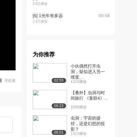
2.8万播放
[6] 1光年有多远
00:58
2.6万播放
[7] 银河系文明数量
00:59
2.5万播放
[8] 木星发出的恐怖声音
00:27
为你推荐
11.6万播放
小伙偶然打开虫
[9] 你见过水上黑洞吗
00:51
洞，疑似进入另一
3.0万播放
维度...
02:55
手机看
1210播放
[10] 最大恒星——盾牌座
02:44
【番外】虫洞与时
UY
间旅行 《复联4》...
2.6万播放
06:22
1050播放
[11] 46亿年来地球曾经出
02:53
现的四大文明，...
虫洞：宇宙的捷
径，还是幻想的投
2.5万播放
影？
06:01
1313播放
[12] 虫洞到底能否实现时
待播放