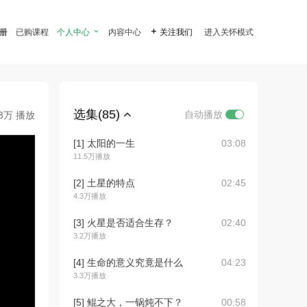
注册
已购课程
个人中心

内容中心

关注我们
进入关怀模式
选集(85)
自动播放
.3万 播放
[1] 太阳的一生
03:08
11.5万播放
[2] 土星的特点
02:45
4.3万播放
[3] 火星是否适合生存？
02:40
3.2万播放
[4] 生命的意义究竟是什么
04:23
3.3万播放
[5] 鲲之大，一锅炖不下？
00:58