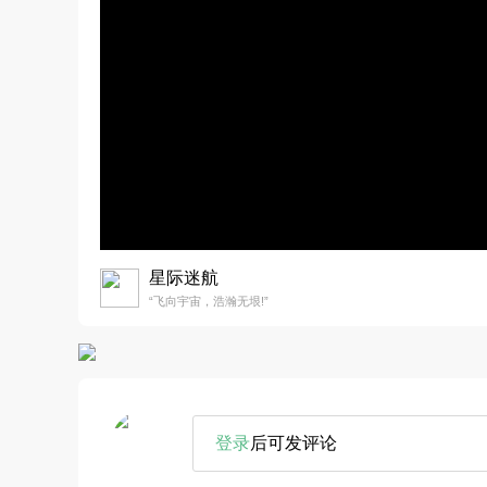
星际迷航
“飞向宇宙，浩瀚无垠!”
登录
后可发评论