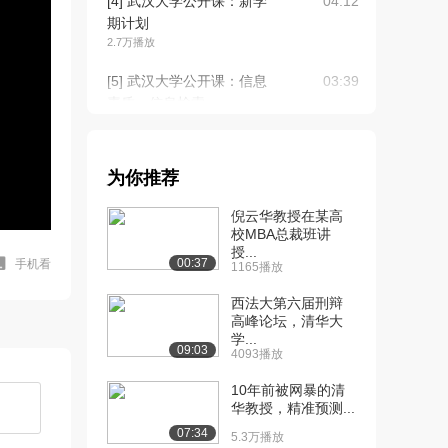
[4] 武汉大学公开课：新学
04:12
期计划
2.7万播放
[5] 武汉大学公开课：信息
03:39
素质、信息检索...
3.7万播放
[6] 武汉大学公开课：关于
07:57
为你推荐
信息检索的外国...
3.2万播放
倪云华教授在某高
校MBA总裁班讲
[7] 武汉大学公开课：帮你
10:15
授...
省钱一
00:37
手机看
1165播放
3.4万播放
西法大第六届刑辩
[8] 武汉大学公开课：帮你
高峰论坛，清华大
03:05
学...
省钱二
09:03
4093播放
2.6万播放
10年前被网暴的清
[9] 武汉大学公开课：防止
01:38
华教授，精准预测...
上当受骗一
07:34
5.3万播放
2.5万播放