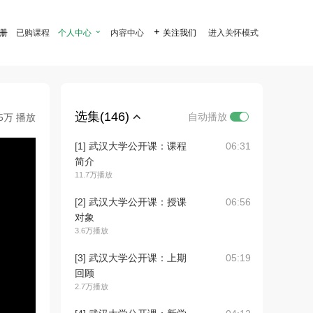
注册
已购课程
个人中心

内容中心

关注我们
进入关怀模式
选集(146)
自动播放
.5万 播放
[1] 武汉大学公开课：课程
06:31
简介
11.7万播放
[2] 武汉大学公开课：授课
06:56
对象
3.6万播放
[3] 武汉大学公开课：上期
05:19
回顾
2.7万播放