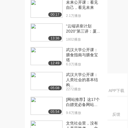
你的健康保驾护航...
未来公开课：看见
自己，看见未来
2.3万播放
00:17
2.1万播放
[16] 武汉大学公开课：为
01:21
你的健康保驾护航...
“云端讲座计划
2.0万播放
2020”第三讲：厦...
13:36
1802播放
[17] 武汉大学公开课：为
06:23
你的健康保驾护航...
武汉大学公开课：
2.0万播放
膳食指南与膳食宝
塔
12:49
[18] 武汉大学公开课：为
00:50
6.0万播放
你的健康保驾护航...
武汉大学公开课：
2.1万播放
人类社会的基本结
构...
[19] 武汉大学公开课：畅
02:43
05:08
2272播放
APP下载
行万里路一
2.3万播放
[网站推荐】这17个
白嫖党必备网站...
[20] 武汉大学公开课：畅
02:04
05:54
9.6万播放
反馈
行万里路二
2.0万播放
文凭社会里，没有