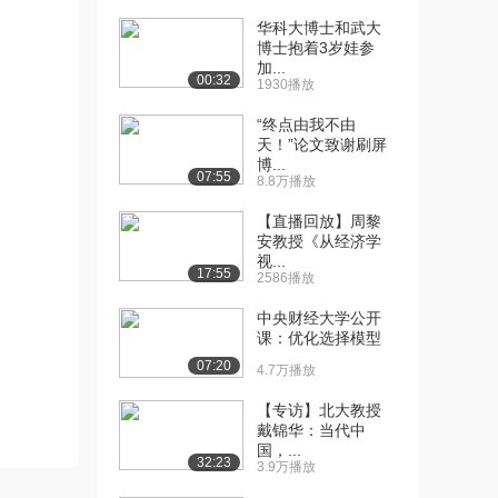
华科大博士和武大
[10] 武汉大学公开课：防
07:33
博士抱着3岁娃参
止上当受骗二
加...
00:32
2.4万播放
1930播放
“终点由我不由
[11] 武汉大学公开课：防
01:44
天！”论文致谢刷屏
止上当受骗三
博...
2.1万播放
07:55
8.8万播放
[12] 武汉大学公开课：时
04:34
【直播回放】周黎
尚大师为你支招一
安教授《从经济学
视...
2.7万播放
17:55
2586播放
[13] 武汉大学公开课：时
02:15
中央财经大学公开
尚大师为你支招二
课：优化选择模型
2.5万播放
07:20
4.7万播放
[14] 武汉大学公开课：时
07:23
【专访】北大教授
尚大师为你支招三
戴锦华：当代中
2.7万播放
国，...
32:23
3.9万播放
[15] 武汉大学公开课：为
03:43