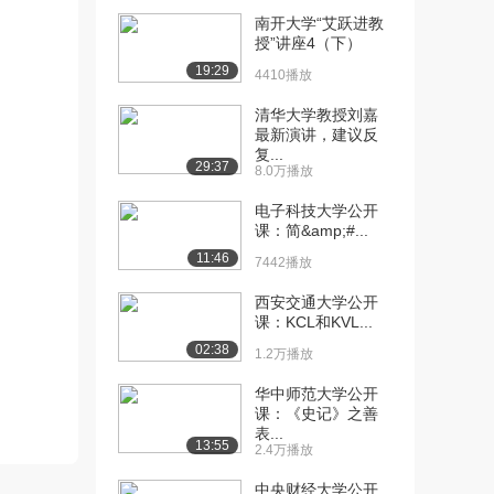
南开大学“艾跃进教
[10] 东南大学公开课：逆
20:43
授”讲座4（下）
矩阵的定义及性质
19:29
4410播放
2.1万播放
清华大学教授刘嘉
[11] 东南大学公开课：逆
07:11
最新演讲，建议反
矩阵的计算
复...
29:37
1.7万播放
8.0万播放
电子科技大学公开
[12] 东南大学公开课：求
14:28
课：简&amp;#...
解矩阵方程
11:46
1.9万播放
7442播放
[13] 东南大学公开课：行
15:50
西安交通大学公开
课：KCL和KVL...
列式的定义
2.2万播放
02:38
1.2万播放
[14] 东南大学公开课：行
15:50
华中师范大学公开
列式的性质
课：《史记》之善
表...
2.0万播放
13:55
2.4万播放
[15] 东南大学公开课：行
09:49
中央财经大学公开