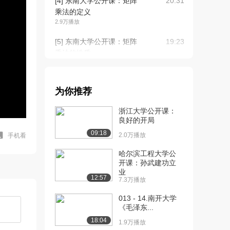
[4] 东南大学公开课：矩阵
20:31
乘法的定义
2.9万播放
[5] 东南大学公开课：矩阵
19:23
乘法的性质
2.6万播放
[6] 东南大学公开课：矩阵
12:15
为你推荐
的转置
2.3万播放
浙江大学公开课：
良好的开局
[7] 东南大学公开课：分块
16:09
09:18
矩阵
2.0万播放
手机看
2.2万播放
哈尔滨工程大学公
开课：孙武建功立
[8] 东南大学公开课：矩阵
21:05
业
的初等变换
12:57
7.3万播放
2.2万播放
013 - 14.南开大学
[9] 东南大学公开课：初等
21:59
《毛泽东...
矩阵
18:04
1.9万播放
2.1万播放