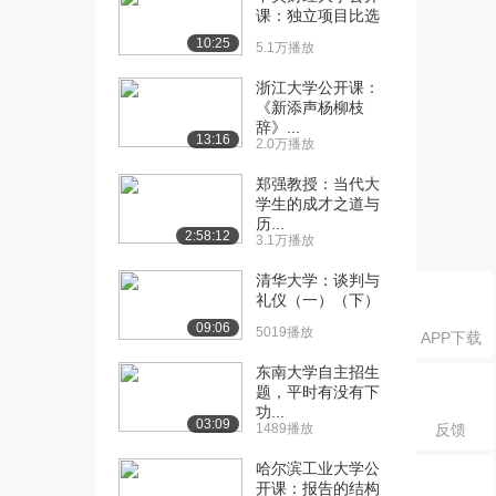
列式按行(列)展...
课：独立项目比选
2.0万播放
10:25
5.1万播放
[16] 东南大学公开课：行
13:37
浙江大学公开课：
列式的计算
《新添声杨柳枝
1.9万播放
辞》...
13:16
2.0万播放
[17] 东南大学公开课：伴
15:15
郑强教授：当代大
随阵与逆矩阵
学生的成才之道与
2.0万播放
历...
2:58:12
3.1万播放
[18] 东南大学公开课：抽
15:43
象矩阵的可逆性
清华大学：谈判与
1.3万播放
礼仪（一）（下）
09:06
5019播放
[19] 东南大学公开课：克
06:36
APP下载
拉默法则
东南大学自主招生
1.3万播放
题，平时有没有下
功...
03:09
[20] 东南大学公开课：矩
13:10
1489播放
反馈
阵秩的定义
哈尔滨工业大学公
1.8万播放
开课：报告的结构