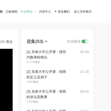
注册
已购课程
个人中心

内容中心

关注我们
进入关怀模式
选集(53)
自动播放
426 播放
[1] 东南大学公开课：线性
06:59
代数课程绪论
11.7万播放
[2] 东南大学公开课：矩阵
12:16
的定义及例子
4.4万播放
[3] 东南大学公开课：矩阵
08:02
的加法及数乘
3.0万播放