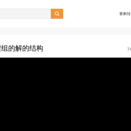

登录/
程组的解的结构
7