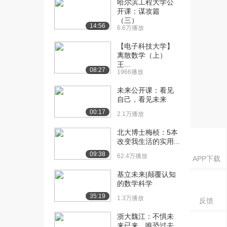
哈尔滨工程大学公
课：管理对象之管理...
开课：谋攻篇
2.4万播放
（三）
14:56
6.6万播放
[16] 电子科技大学公开
05:24
课：管理对象之现代...
【电子科技大学】
2.2万播放
离散数学（上）
王...
08:27
1966播放
[17] 电子科技大学公开
08:27
课：现代管理对象之...
未来公开课：看见
2.2万播放
自己，看见未来
00:17
[18] 电子科技大学公开
09:37
2.1万播放
课：现代管理对象之...
北大博士梅桢：5本
2.1万播放
改变我生活的实用...
09:38
[19] 电子科技大学公开
13:19
62.4万播放
APP下载
课：现代管理对象之...
基立未来|颠覆认知
2.1万播放
的数学科学
[20] 电子科技大学公开
05:24
35:19
1.3万播放
反馈
课：现代管理对象之...
浙大魏江：不惧未
3.2万播放
来已来，唯恐过去