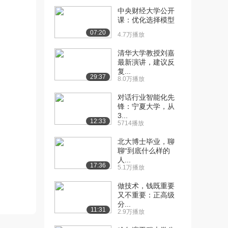
中央财经大学公开
[10] 电子科技大学公开
11:04
课：优化选择模型
课：管理之道与管理...
07:20
4.7万播放
2.8万播放
清华大学教授刘嘉
[11] 电子科技大学公开
08:10
最新演讲，建议反
课：管理对象：管理...
复...
29:37
2.6万播放
8.0万播放
对话行业智能化先
[12] 电子科技大学公开
09:13
锋：宁夏大学，从
课：管理对象：现代...
3...
2.5万播放
12:33
5714播放
[13] 电子科技大学公开
08:29
北大博士毕业，聊
课：现代管理对象：...
聊“到底什么样的
人...
2.5万播放
17:36
5.1万播放
[14] 电子科技大学公开
09:37
做技术，钱既重要
课：管理对象之管理...
又不重要：正高级
2.5万播放
分...
11:31
2.9万播放
[15] 电子科技大学公开
13:19