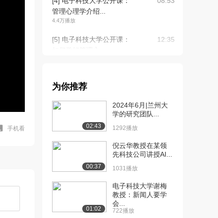
[4] 电子科技大学公开课：
08:53
管理心理学介绍...
4.4万播放
[5] 电子科技大学公开课：
12:35
如何学好管理心...
5.1万播放
[6] 电子科技大学公开课：
08:24
为你推荐
如何学好管理心...
11.0万播放
2024年6月|兰州大
学的研究团队...
[7] 电子科技大学公开课：
02:06
02:43
A公司——萌芽...
1292播放
手机看
3.4万播放
倪云华教授在某领
先科技公司讲授AI...
[8] 电子科技大学公开课：
11:30
00:37
管理之道与管理...
1031播放
3.8万播放
电子科技大学谢梅
教授：新闻人要学
[9] 电子科技大学公开课：
09:32
会...
管理之道与管理...
01:02
722播放
3.1万播放