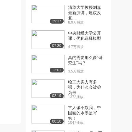
清华大学教授刘嘉
[10] 哈尔滨工业大学公开
07:58
最新演讲，建议反
课：篆刻体验与创...
复...
29:37
1.1万播放
8.0万播放
中央财经大学公开
[11] 哈尔滨工业大学公开
18:22
课：优化选择模型
课： 篆刻作品欣...
07:20
1.1万播放
4.7万播放
[12] 哈尔滨工业大学公开
02:31
真的需要那么多“研
究生”吗？
课：书法艺术及法...
2.0万播放
12:01
3.5万播放
[13] 哈尔滨工业大学公开
02:31
哈工大实力有多
课：书法艺术的特...
强，为什么会被称
为最...
1.1万播放
02:19
1372播放
[14] 哈尔滨工业大学公开
08:04
古人诚不欺我，中
课：书法的分类
国画的水墨是写
1.1万播放
实！
00:10
1047播放
[15] 哈尔滨工业大学公开
08:01