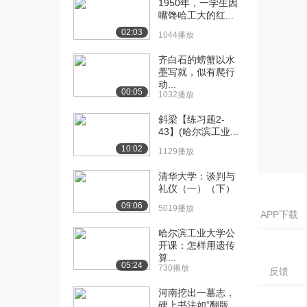
1950年，一学生因
课：书法风格的分...
嘴馋哈工大的红...
9033播放
02:03
1044播放
[16] 哈尔滨工业大学公开
03:02
课：书法幅式的分...
齐白石的螃蟹以水
墨写就，似有爬行
8575播放
动...
00:05
1032播放
[17] 哈尔滨工业大学公开
02:24
课：书法艺术体验...
斜梁【练习题2-
1.7万播放
43】(哈尔滨工业...
10:02
1129播放
[18] 哈尔滨工业大学公开
09:12
课：书法工具毛笔
清华大学：谈判与
1.6万播放
礼仪（一）（下）
09:06
[19] 哈尔滨工业大学公开
5019播放
03:38
APP下载
课：书法艺术体验...
哈尔滨工业大学公
1.3万播放
开课：怎样用遗传
算...
[20] 哈尔滨工业大学公开
03:19
05:24
730播放
反馈
课：什么是楷书
河南挖出一墓志，
1.5万播放
碑上书法如”翻版