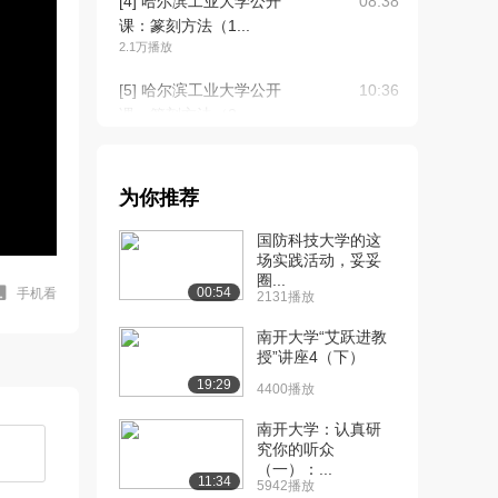
[4] 哈尔滨工业大学公开
08:38
课：篆刻方法（1...
2.1万播放
[5] 哈尔滨工业大学公开
10:36
课：篆刻方法（2...
1.6万播放
[6] 哈尔滨工业大学公开
08:59
为你推荐
课：篆刻体验与创...
1.8万播放
国防科技大学的这
场实践活动，妥妥
[7] 哈尔滨工业大学公开
13:24
圈...
课：篆刻体验与创...
00:54
手机看
2131播放
1.5万播放
南开大学“艾跃进教
[8] 哈尔滨工业大学公开
授”讲座4（下）
11:32
课：篆刻体验与创...
19:29
4400播放
1.3万播放
南开大学：认真研
[9] 哈尔滨工业大学公开
12:33
究你的听众
（一）：...
课：篆刻体验与创...
11:34
5942播放
1.1万播放