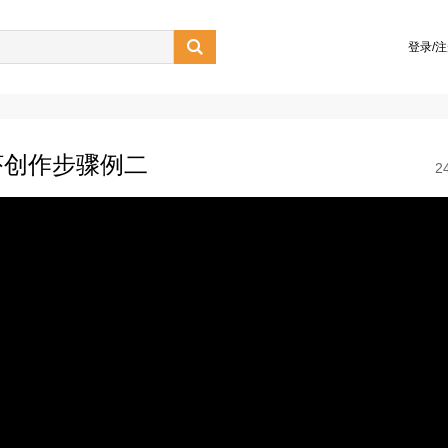

登录/
虾创作步骤例二
2