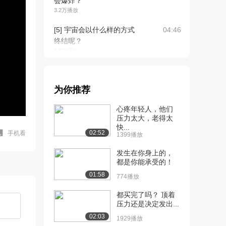
会爆炸？
3.2万播放
[5] 宇宙会以什么样的方式
04:46
终结呢？
2.5万播放
[6] 兰花的性欺骗？
05:24
2.4万播放
为你推荐
[7] 《蜘蛛侠:平行宇宙》中
06:27
心疼年轻人，他们
的科学
压力太大，老得太
2.3万播放
快...
02:52
手机看
1399播放
[8] 在飞机飞行中，鸟击事
06:37
件为何如此危险...
发生在你身上的，
2.5万播放
都是你能承受的！
01:58
774播放
[9] 关于5G你需要知道什
02:25
么？
都买完了吗？ 顶着
2.6万播放
压力还是决定发出...
02:03
1929播放
[10] 为什么超级爆震能摧
11:56