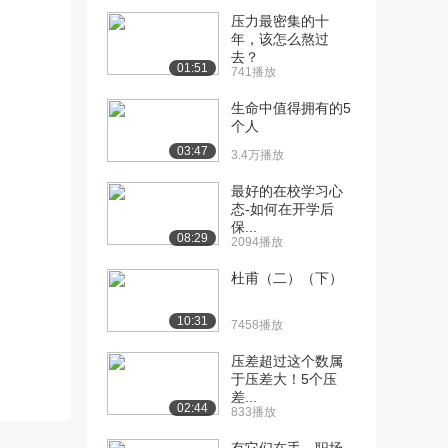
毁现代的发动机呢...
压力最密集的十
2.0万播放
年，该怎么熬过
去？
01:51
[11] 为什么生产设备上的
05:52
741播放
机械手臂能够精确...
生命中值得拥有的5
2.2万播放
个人
[11] 人类如何获得永生？
03:30
03:47
3.4万播放
3.2万播放
最好的在校学习心
[12] 737 MAX是如何成为
03:31
态-如何在开学后
保...
波音销售最...
08:29
2094播放
2.4万播放
杜甫（二）（下）
[13] 世界上最大的基础设
08:13
施项目是什么样？
10:31
7458播放
2.2万播放
压差超过这个数属
[14] 为什么禁止使用这些
12:10
于压差大！5个压
引擎?
差...
02:44
2.3万播放
833播放
[15] 免疫细胞克服的人类
02:46