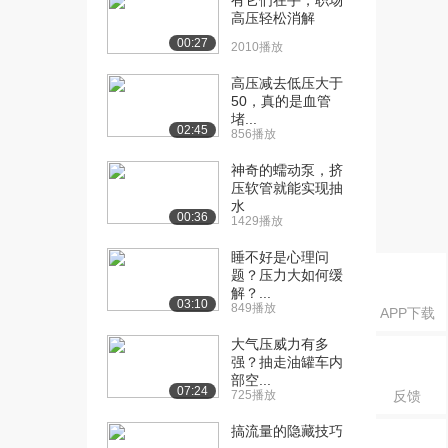
有它们在手，职场
高压轻松消解
障碍
2.1万播放
00:27
2010播放
[16] 发动机点火动画
03:34
高压减去低压大于
3.0万播放
50，真的是血管
堵...
02:45
856播放
[16] 阿姆斯特丹和如今ISS
03:39
的宇航员有什...
神奇的蠕动泵，挤
1.9万播放
压软管就能实现抽
水
[17] 苹果和三星是如何成
12:34
00:36
1429播放
为竞争对手的？
睡不好是心理问
2.0万播放
题？压力大如何缓
解？...
[18] 宏观经济学和经济体
10:17
03:10
849播放
APP下载
系
3.5万播放
大气压威力有多
强？抽走油罐车内
[19] 宇航员如何进行最坏
07:58
部空...
07:24
725播放
反馈
情况下的太空行走...
1.3万播放
搞流量的隐藏技巧