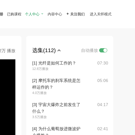
注册
已购课程
个人中心

内容中心

关注我们
进入关怀模式
选集(112)
自动播放
.2万 播放
[1] 光纤是如何工作的？
07:30
12.8万播放
[2] 摩托车的刹车系统是怎
05:06
样运作的？
4.0万播放
[3] 宇宙大爆炸之前发生了
04:17
什么？
3.5万播放
[4] 为什么葡萄放进微波炉
02:41