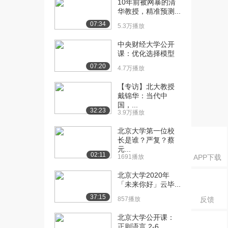
10年前被网暴的清
因分析
华教授，精准预测...
3.0万播放
07:34
5.3万播放
[16] 北京大学公开课：干
31:09
预措施与干预方案
中央财经大学公开
课：优化选择模型
1.7万播放
07:20
4.7万播放
[17] 北京大学公开课：变
12:14
革管理
【专访】北大教授
1.3万播放
戴锦华：当代中
国，...
32:23
3.9万播放
[18] 北京大学公开课：学
08:26
习设计概述
北京大学第一位校
1.1万播放
长是谁？严复？蔡
元...
02:11
[19] 北京大学公开课：确
10:33
1691播放
APP下载
定教学目标
北京大学2020年
1.3万播放
「未来你好」云毕...
[20] 北京大学公开课：教
16:42
37:15
857播放
反馈
学分析
北京大学公开课：
1.2万播放
正则语言 2-6 ...