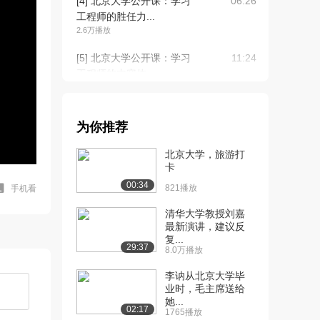
[4] 北京大学公开课：学习
06:26
工程师的胜任力...
2.6万播放
[5] 北京大学公开课：学习
11:24
工程师的内容体...
2.3万播放
[6] 北京大学公开课：学习
14:46
为你推荐
理论导入
2.4万播放
北京大学，旅游打
卡
[7] 北京大学公开课：行为
12:15
00:34
主义学习理论
821播放
手机看
2.2万播放
清华大学教授刘嘉
最新演讲，建议反
[8] 北京大学公开课：认知
13:10
复...
主义学习理论
29:37
8.0万播放
2.1万播放
李讷从北京大学毕
[9] 北京大学公开课：建构
18:08
业时，毛主席送给
她...
主义学习理论
02:17
1765播放
2.1万播放