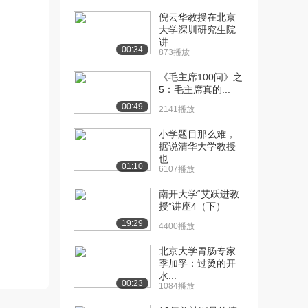
倪云华教授在北京
[10] 北京大学公开课：成
13:59
大学深圳研究生院
人学习理论
讲...
00:34
2.2万播放
873播放
《毛主席100问》之
[11] 北京大学公开课：人
17:07
5：毛主席真的...
力资本理论
00:49
2.5万播放
2141播放
[12] 北京大学公开课：绩
14:00
小学题目那么难，
据说清华大学教授
效技术定义
也...
2.0万播放
01:10
6107播放
[13] 北京大学公开课：绩
17:11
南开大学“艾跃进教
效技术模型
授”讲座4（下）
2.1万播放
19:29
4400播放
[14] 北京大学公开课：绩
11:47
北京大学胃肠专家
效分析
季加孚：过烫的开
2.0万播放
水...
00:23
1084播放
[15] 北京大学公开课：原
08:40