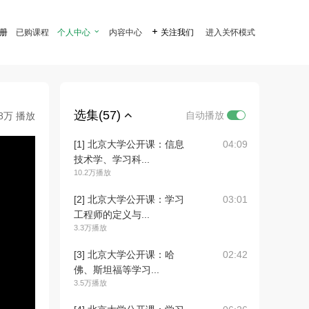
注册
已购课程
个人中心

内容中心

关注我们
进入关怀模式
选集(57)
自动播放
.8万 播放
[1] 北京大学公开课：信息
04:09
技术学、学习科...
10.2万播放
[2] 北京大学公开课：学习
03:01
工程师的定义与...
3.3万播放
[3] 北京大学公开课：哈
02:42
佛、斯坦福等学习...
3.5万播放