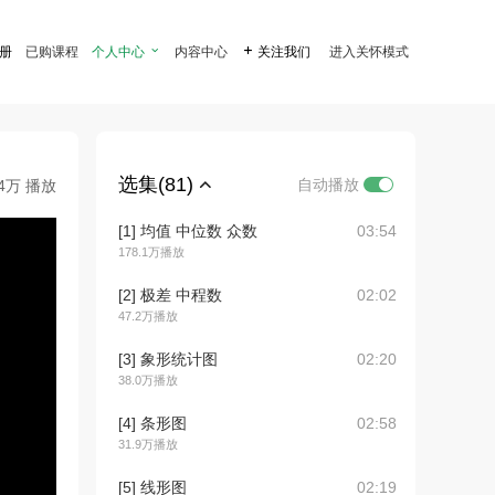
注册
已购课程
个人中心

内容中心

关注我们
进入关怀模式
选集(81)
自动播放
.4万 播放
[1] 均值 中位数 众数
03:54
178.1万播放
[2] 极差 中程数
02:02
47.2万播放
[3] 象形统计图
02:20
38.0万播放
[4] 条形图
02:58
31.9万播放
[5] 线形图
02:19