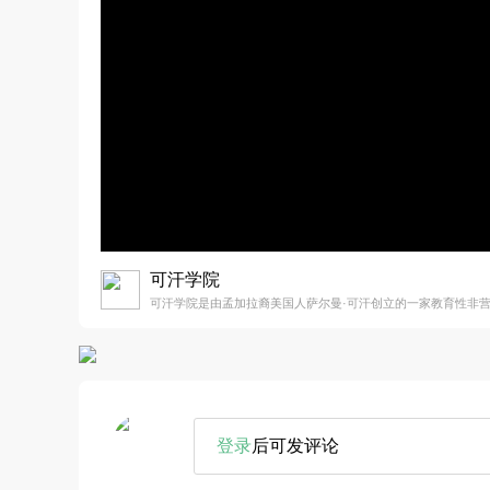
可汗学院
可汗学院是由孟加拉裔美国人萨尔曼·可汗创立的一家教育性非
登录
后可发评论