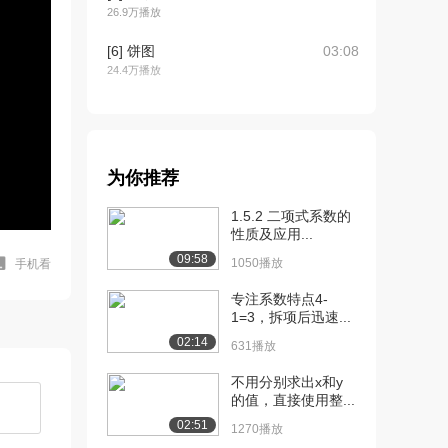
26.9万播放
[6] 饼图
03:08
24.4万播放
[7] 误导人的线形图
04:52
28.6万播放
[8] 茎叶图
05:57
为你推荐
27.3万播放
1.5.2 二项式系数的
[9] 箱线图
10:04
性质及应用...
29.4万播放
09:58
1050播放
手机看
[10] 箱线图2
03:17
专注系数特点4-
24.5万播放
1=3，拆项后迅速...
[11] 统计：集中趋势
12:34
02:14
631播放
30.0万播放
不用分别求出x和y
[12] 统计：样本和总体
06:42
的值，直接使用整...
25.7万播放
02:51
1270播放