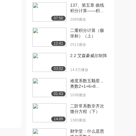
[13] 统计：总体方差
12:23
137、第五章 曲线
26.5万播放
积分计算——积...
07:50
2089播放
[14] 统计：样本方差
11:17
24.6万播放
二重积分计算（极
坐标）（上）
[15] 统计：标准差
13:14
12:41
23.7万播放
2511播放
[16] 统计：诸方差公式
2.2 艾森豪威尔矩阵
12:17
22.9万播放
03:02
14.4万播放
[17] 随机变量介绍
12:04
25.3万播放
难度系数五颗星，
奥数2+1+6=8...
[18] 概率密度函数
10:01
01:43
1038播放
26.6万播放
二阶常系数非齐次
[19] 二项分布1
12:15
微分方程（下）
25.2万播放
14:05
1380播放
[20] 二项分布2
11:05
财学堂：什么是恩
19.3万播放