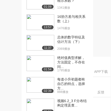
格尔系数？
[21] 二项分布3
13:33
01:09
1341播放
17.5万播放
16协方差与相关系
[22] 二项分布4
10:46
数（上）
16.5万播放
13:57
1476播放
[23] 期望值E(X)
14:52
总体的数字特征及
19.9万播放
估计方法（下）
11:37
2069播放
[24] 二项分布的期望值
16:55
17.4万播放
绝对值典型求解，
方法固定，不存在
[25] 泊松过程1
11:07
问...
19.8万播放
01:54
1795播放
APP下载
[26] 泊松过程2
12:41
每道小升初题都有
15.8万播放
自己的特点，选择
方...
02:39
888播放
反馈
[27] 大数定律
08:59
17.2万播放
视频6.2_3 F分布结
构定理及查...
[28] 正态分布Excel练习
26:03