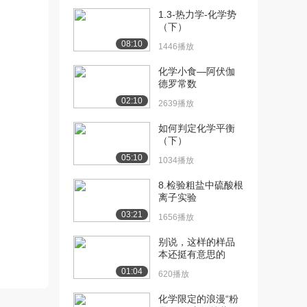
1.3-热力学-化学势
[14] 14.从质量组成到分子
12:57
（下）
实验式
08:10
1446播放
8.8万播放
化学小食—阿伏伽
[15] 15.一个质量组成的练
06:40
德罗常数
习
02:10
2639播放
6.7万播放
如何判定化学平衡
[16] 16.化学方程式配平
14:27
（下）
12.8万播放
05:10
1034播放
[17] 17.化学计量
09:55
9.8万播放
8.检验粗盐中硫酸根
离子实验
[18] 18.化学计量-限制反应
15:03
03:21
1656播放
物
7.7万播放
别说，这样的样品
本还挺有意思的
[19] 19.理想气体方程
09:21
01:04
620播放
PV=nRT
10.2万播放
化学限定的浪漫“粉