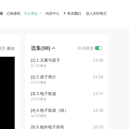
注册
已购课程
个人中心

内容中心

关注我们
进入关怀模式
选集(98)
自动播放
.8万 播放
[1] 1.元素与原子
13:08
81.2万播放
[2] 2.原子简介
21:04
23.5万播放
[3] 3.电子轨道
13:37
22.3万播放
[4] 4.电子轨道（续）
14:30
16.5万播放
[5] 5.核外电子排布
10:03