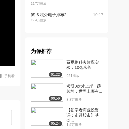
15.7万播放
[6] 6.核外电子排布2
10:17
12.4万播放
[7] 7.价层电子
15:22
13.4万播放
[8] 8.元素周期表中的“族”
11:50
为你推荐
13.3万播放
贾尼别科夫效应实
[9] 9.元素周期律-电离能
12:12
验：10毫米长
13.3万播放
01:22
951播放
手机看
[10] 10.电负性
15:38
考研3次才上岸！薛
12.6万播放
其坤：世界上哪有...
[11] 11.离子键、共价键与
13:21
00:56
3.8万播放
金属键
【初学者商业投资
13.8万播放
课：走进股市】基
础...
[12] 12.分子式和实验式
15:53
05:24
1.5万播放
11.1万播放