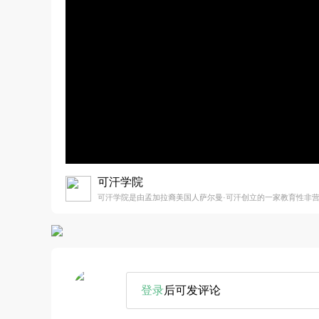
可汗学院
可汗学院是由孟加拉裔美国人萨尔曼·可汗创立的一家教育性非
登录
后可发评论