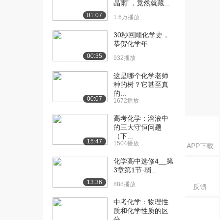
晶雨”，竟然就藏...
[20] 20.理想气体状态方程-
10:07
01:07
1.6万播放
例1
7.9万播放
30秒回顾化学史，
恭贺化学年
[21] 21.理想气体状态方程-
13:00
00:35
932播放
例2
6.3万播放
这是哪个化学老师
种的树？它甚至真
[22] 22.理想气体状态方程-
05:45
的...
例3
00:07
1672播放
5.3万播放
高考化学：溶液中
[23] 23.理想气体状态方程-
的三大守恒问题
05:02
（下...
例4
15:47
1504播放
APP下载
5.0万播放
化学高中选修4__第
[24] 24.气体分压
15:08
3章第1节·弱...
6.8万播放
13:36
888播放
反馈
[25] 25.物质的状态
19:23
中考化学：物理性
7.5万播放
质和化学性质的区
分