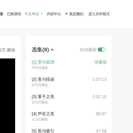
注册
已购课程
个人中心

内容中心

关注我们
进入关怀模式
选集(8)
自动播放
.6万 播放
[1] 美与真理
待播放
78.6万播放
[2] 美与怪诞
1:23:13
12.5万播放
[3] 量子之美
1:02:18
12.0万播放
[4] 声音之美
59:07
11.4万播放
[5] 美与吸引
47:06