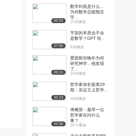
数学到底是什么，
为何数学总能预言
宇...
00:59
1528播放
宇宙的本质会不会
是数学？GPT 给...
37:56
838播放
爱因斯坦晚年为何
研究神学，他发现
了...
06:24
1506播放
哲学家加长版第29
期：实证主义哲学...
35:19
1638播放
傅佩荣：最早一位
哲学家在问什么
事？...
02:36
2071播放