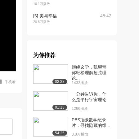
10.1万播放
[6] 美与幸福
48:42
20.8万播放
[7] 美丽与恐怖
57:40
16.6万播放
[8] 星云的奥秘与美丽
1:01:02
为你推荐
16.4万播放
拒绝玄学，凯望带
你轻松理解超弦理
论...
02:28
手机看
1433播放
一分钟告诉你，什
么是平行宇宙理论
01:13
1266播放
PBS顶级数学纪录
片：寻找隐藏的维...
54:25
3.8万播放