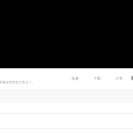
收藏
下载
分享
界著名研究型大学之一。