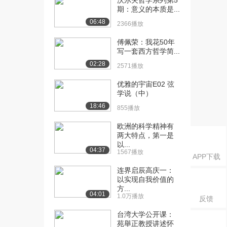
沃尔夫哲学系列第5
期：意义的本质是...
06:48
2366播放
傅佩荣：我花50年
写一套西方哲学简...
02:28
2571播放
优雅的宇宙E02 弦
学说（中）
18:46
855播放
欧洲的科学精神有
两大特点，第一是
以...
04:37
1567播放
APP下载
连界启辰高庆一：
以实现自我价值的
方...
04:01
1.0万播放
反馈
台湾大学公开课：
苑舉正教授讲述怀