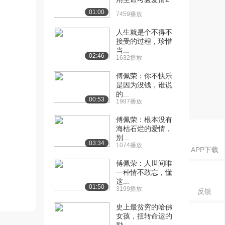
01:00
7459播放
人生就是个不得不
接受的过程，珍惜
当...
02:46
1632播放
傅佩荣：你不快乐
是因为没钱，谁说
的...
00:53
1987播放
傅佩荣：根本没有
海枯石烂的爱情，
别...
03:34
1074播放
APP下载
傅佩荣：人世间唯
一种情不敢忘，懂
这...
01:50
3199播放
反馈
史上最贫穷的哈佛
女孩，扭转命运的