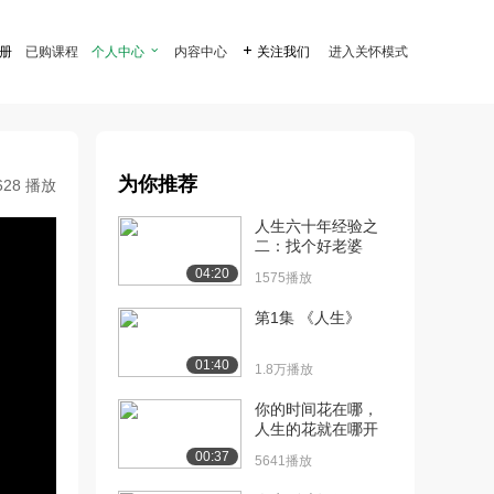
注册
已购课程
个人中心

内容中心

关注我们
进入关怀模式
为你推荐
628 播放
人生六十年经验之
二：找个好老婆
04:20
1575播放
第1集 《人生》
01:40
1.8万播放
你的时间花在哪，
人生的花就在哪开
00:37
5641播放