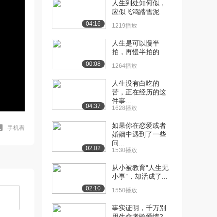
人生到处知何似，
应似飞鸿踏雪泥
04:16
1219播放
人生是可以慢半
拍，再慢半拍的
00:08
1264播放
人生没有白吃的
苦，正在经历的这
件事...
04:37
1628播放
如果你在恋爱或者
手机看
婚姻中遇到了一些
问...
02:02
1530播放
从小被教育“人生无
小事”，却活成了...
02:10
1550播放
事实证明，千万别
用生命考验爱情2