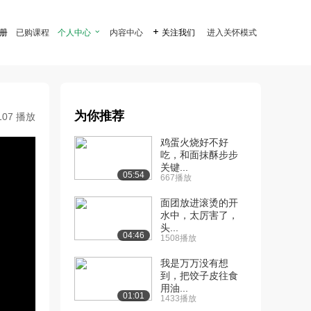
注册
已购课程
个人中心

内容中心

关注我们
进入关怀模式
为你推荐
107 播放
鸡蛋火烧好不好
吃，和面抹酥步步
关键...
05:54
667播放
面团放进滚烫的开
水中，太厉害了，
头...
04:46
1508播放
我是万万没有想
到，把饺子皮往食
用油...
01:01
1433播放