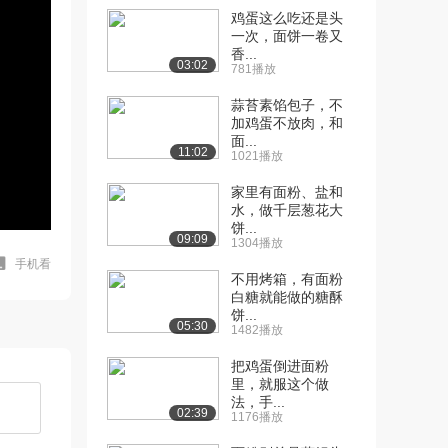
鸡蛋这么吃还是头
一次，面饼一卷又
香...
03:02
781播放
蒜苔素馅包子，不
加鸡蛋不放肉，和
面...
11:02
1021播放
家里有面粉、盐和
水，做千层葱花大
饼...
09:09
1304播放
手机看
不用烤箱，有面粉
白糖就能做的糖酥
饼...
05:30
1482播放
把鸡蛋倒进面粉
里，就服这个做
法，手...
02:39
1176播放