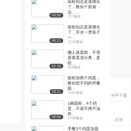
面粉别总是蒸馒头
了，教你个新做
法，...
00:58
707播放
面粉别总是蒸馒头
了，开水一烫筷子
一...
06:12
1235播放
懒人蒸蛋糕，不用
蛋黄蛋清分离，柔
软...
02:18
653播放
面粉加两个鸡蛋，
教你想不到的早餐
面...
05:11
1381播放
APP下载
1碗面粉，4个鸡
蛋，不蒸不烤不油
炸...
06:08
1708播放
反馈
早餐3个鸡蛋加面