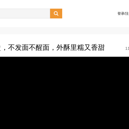

登录/
烫，不发面不醒面，外酥里糯又香甜
1