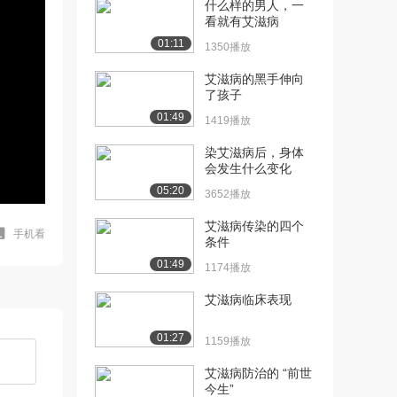
什么样的男人，一
看就有艾滋病
01:11
1350播放
艾滋病的黑手伸向
了孩子
01:49
1419播放
染艾滋病后，身体
会发生什么变化
05:20
3652播放
艾滋病传染的四个
手机看
条件
01:49
1174播放
艾滋病临床表现
01:27
1159播放
艾滋病防治的 “前世
今生”