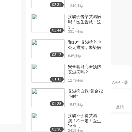
02:31
1349播放
接吻会传染艾滋病
吗？医生告诫：这
3...
01:44
3317播放
和10年艾滋病的老
公无措施，未染病...
03:12
845播放
安全套能完全预防
艾滋病吗？
01:11
1273播放
APP下载
艾滋病自救“黄金72
小时”
01:28
1547播放
反馈
接吻不会得艾滋
病？不一定！医生
说也...
01:36
2419播放