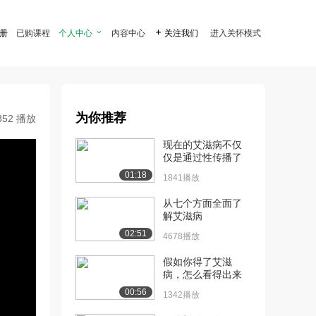
注册
已购课程
个人中心

内容中心

关注我们
进入关怀模式
为你推荐
352 播放
现在的艾滋病不仅
仅是通过性传播了
01:18
1841播放
从七个方面全面了
解艾滋病
02:51
4678播放
假如你得了艾滋
病，怎么看得出来
00:56
1342播放