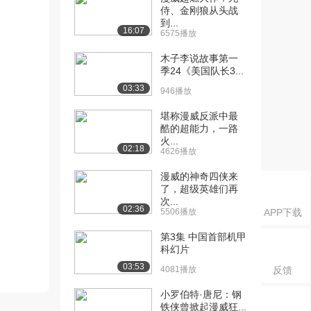
侍、金刚狼从头战
到...
16:07
6575播放
木子李说故事第一
季24《美国队长3...
03:33
946播放
堪称漫威反派中最
酷的超能力，一路
火...
02:18
4626播放
漫威的神奇四侠来
了，超级英雄们再
次...
02:36
5506播放
APP下载
第3集 中国首部机甲
科幻片
03:53
4081播放
反馈
小罗伯特·唐尼：钢
铁侠曾掀起漫威狂...