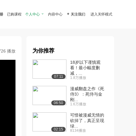
注册
已购课程
个人中心

内容中心

关注我们
进入关怀模式
为你推荐
726 播放
18岁以下谨慎观
看！最小幅度删
减，...
07:11
1.8万播放
漫威翻盘之作《死
侍3》：死侍与金
刚...
06:50
1.6万播放
可惜被漫威无情的
砍掉了，真正呈现
绿...
02:15
8134播放