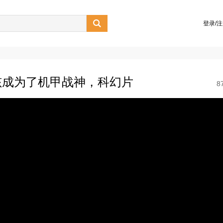

登录/
孩成为了机甲战神，科幻片
8