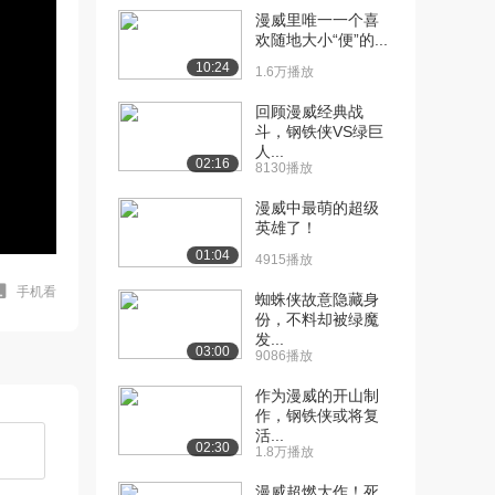
漫威里唯一一个喜
欢随地大小“便”的...
10:24
1.6万播放
回顾漫威经典战
斗，钢铁侠VS绿巨
人...
02:16
8130播放
漫威中最萌的超级
英雄了！
01:04
4915播放
手机看
蜘蛛侠故意隐藏身
份，不料却被绿魔
发...
03:00
9086播放
作为漫威的开山制
作，钢铁侠或将复
活...
02:30
1.8万播放
漫威超燃大作！死