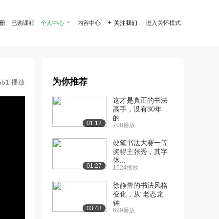
注册
已购课程
个人中心

内容中心

关注我们
进入关怀模式
为你推荐
551 播放
这才是真正的书法
高手，没有30年
的...
01:12
708播放
硬笔书法大赛一等
奖得主张秀，其字
体...
01:27
1524播放
徐静蕾的书法风格
变化，从“老态龙
钟...
03:43
699播放