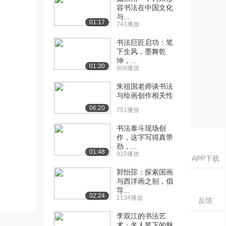
容书法在中国文化
与...
01:17
741播放
书法巨匠启功：笔
下生风，墨舞乾
坤，...
01:30
808播放
朱祖国老师谈书法
与绘画创作相关性
06:20
751播放
书法泰斗现场创
作，这字写得真带
劲，...
01:48
915播放
APP下载
郭怡孮：探索国画
与西洋画之别，倡
导...
02:24
1134播放
反馈
李双江的书法艺
术：名人笔下的魅