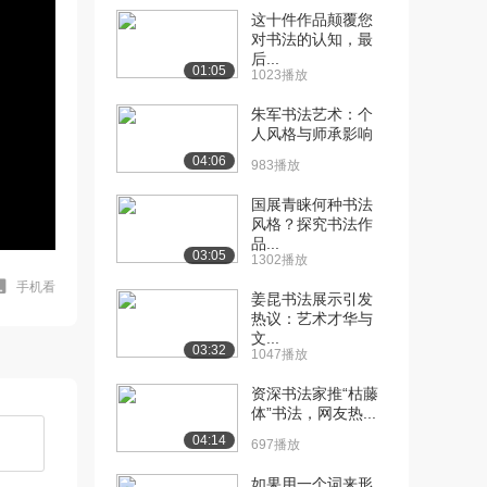
这十件作品颠覆您
对书法的认知，最
后...
01:05
1023播放
朱军书法艺术：个
人风格与师承影响
04:06
983播放
国展青睐何种书法
风格？探究书法作
品...
03:05
1302播放
手机看
姜昆书法展示引发
热议：艺术才华与
文...
03:32
1047播放
资深书法家推“枯藤
体”书法，网友热...
04:14
697播放
如果用一个词来形