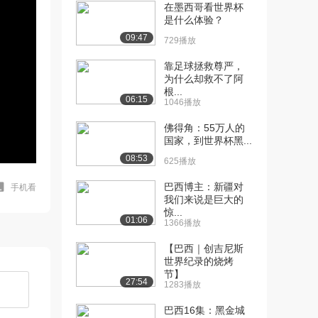
在墨西哥看世界杯
是什么体验？
09:47
729播放
靠足球拯救尊严，
为什么却救不了阿
根...
06:15
1046播放
佛得角：55万人的
国家，到世界杯黑...
08:53
625播放
巴西博主：新疆对
手机看
我们来说是巨大的
惊...
01:06
1366播放
【巴西｜创吉尼斯
世界纪录的烧烤
节】
27:54
1283播放
巴西16集：黑金城