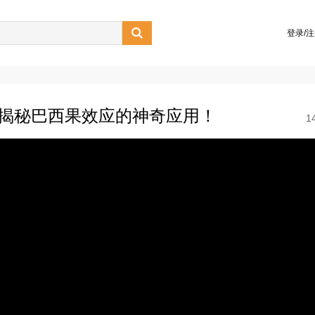

登录/
？揭秘巴西果效应的神奇应用！
1