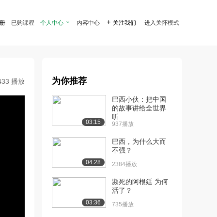
注册
已购课程
个人中心

内容中心

关注我们
进入关怀模式
为你推荐
433 播放
巴西小伙：把中国
的故事讲给全世界
听
03:15
937播放
巴西，为什么大而
不强？
04:28
2384播放
濒死的阿根廷 为何
活了？
03:36
735播放