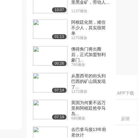
里黑金矿，劳动人...
10:07
1137播放
阿根廷化简，难住
不少人，其实很简
单
01:13
1275播放
佛得角门将出圈
后，正式加盟智利
豪门...
00:26
790播放
从墨西哥的街头到
巴西的矿山我发现
了...
07:14
1272播放
APP下载
英国为何要不远万
里和阿根廷抢夺马
岛...
07:19
680播放
反馈
去巴拿马接13年前
老伙计