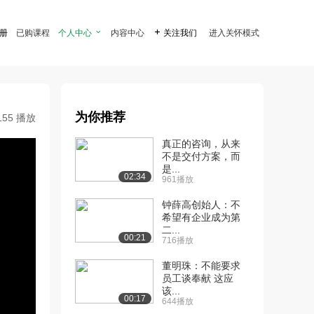
注册
已购课程
个人中心

内容中心

关注我们
进入关怀模式
为你推荐
155 播放
真正的咨询，从来
不是交付方案，而
是...
02:34
961播放
钟薛高创始人：不
希望有企业成为第
二...
00:21
716播放
董明珠：不能要求
员工谈奉献 这应
该...
00:17
644播放