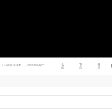
收
下
分
》，习练陈氏太极拳，已出版8本畅销书
藏
载
享