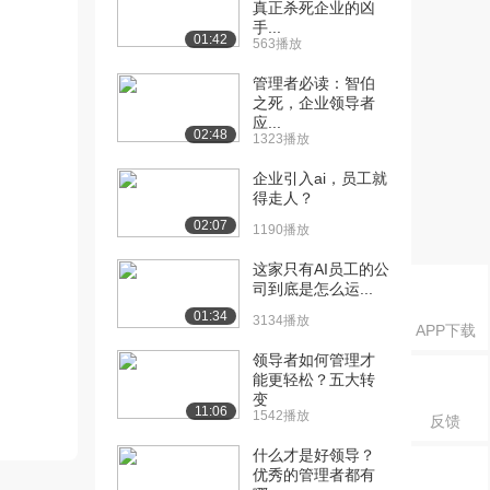
真正杀死企业的凶
手...
01:42
563播放
管理者必读：智伯
之死，企业领导者
应...
02:48
1323播放
企业引入ai，员工就
得走人？
02:07
1190播放
这家只有AI员工的公
司到底是怎么运...
01:34
3134播放
APP下载
领导者如何管理才
能更轻松？五大转
变
11:06
1542播放
反馈
什么才是好领导？
优秀的管理者都有