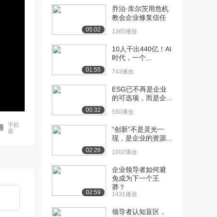
乔治·库尔茨用危机
教会企业修复信任
05:02
1365播放
10人干出440亿！AI
时代，一个...
01:55
743播放
ESG已不再是企业
的可选项，而是企...
00:32
550播放
手机
“创新”不是灵光一
看
现，是企业的资源...
02:26
1002播放
企业领导者如何避
免成为下一个王
莽？
02:59
1431播放
领导者认知盲区，