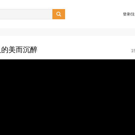

登录/
人的美而沉醉
1