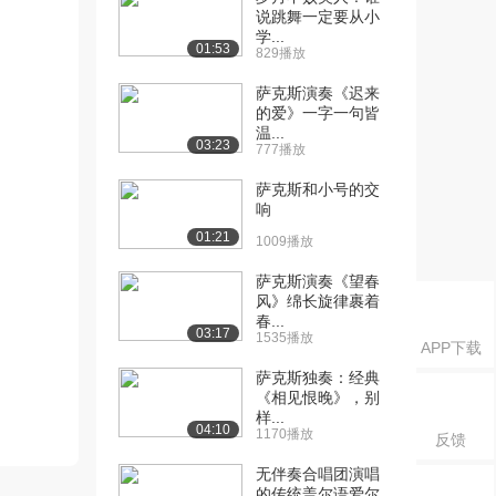
说跳舞一定要从小
学...
01:53
829播放
萨克斯演奏《迟来
的爱》一字一句皆
温...
03:23
777播放
萨克斯和小号的交
响
01:21
1009播放
萨克斯演奏《望春
风》绵长旋律裹着
春...
03:17
1535播放
APP下载
萨克斯独奏：经典
《相见恨晚》，别
样...
04:10
1170播放
反馈
无伴奏合唱团演唱
的传统盖尔语爱尔