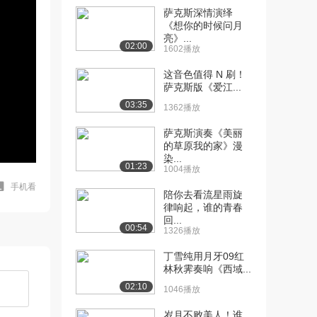
萨克斯深情演绎
《想你的时候问月
亮》...
02:00
1602播放
这音色值得 N 刷！
萨克斯版《爱江...
03:35
1362播放
萨克斯演奏《美丽
的草原我的家》漫
染...
01:23
1004播放
手机看
陪你去看流星雨旋
律响起，谁的青春
回...
00:54
1326播放
丁雪纯用月牙09红
林秋霁奏响《西域...
02:10
1046播放
岁月不败美人！谁