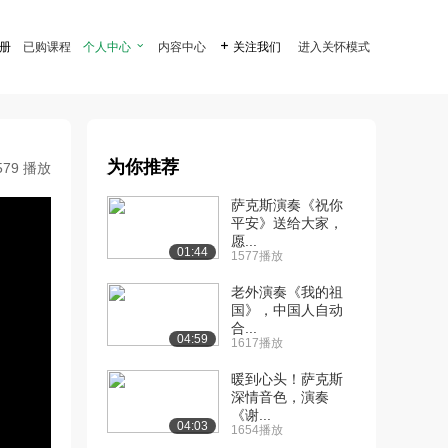
注册
已购课程
个人中心

内容中心

关注我们
进入关怀模式
为你推荐
579 播放
萨克斯演奏《祝你
平安》送给大家，
愿...
01:44
1577播放
老外演奏《我的祖
国》，中国人自动
合...
04:59
1617播放
暖到心头！萨克斯
深情音色，演奏
《谢...
04:03
1654播放