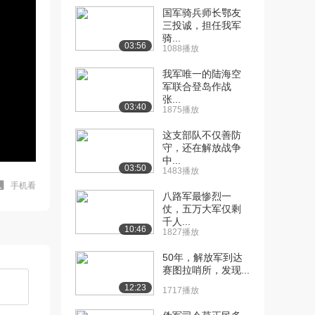
国军骑兵师长鄂友
三投诚，担任我军
骑...
03:56
1088播放
我军唯一的陆海空
军联合登岛作战
张...
03:40
1875播放
这支部队不仅善防
守，还在解放战争
中...
03:50
1483播放
手机看
八路军最惨烈一
仗，五万大军仅剩
千人...
10:46
1827播放
50年，解放军到达
赛图拉哨所，发现...
12:23
1717播放