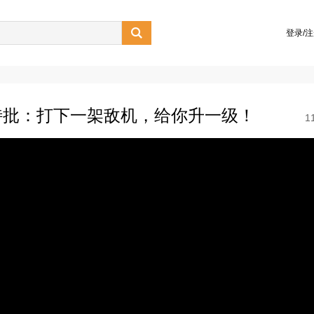

登录/
特批：打下一架敌机，给你升一级！
1