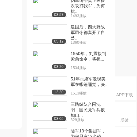
伪军司令莫正民多
次攻打我军，为何
抗...
03:57
1493播放
建国后，四大野战
军司令都离开了自
己...
05:12
1360播放
1950年，刘震接到
紧急命令，将担...
03:20
1534播放
51年志愿军发现美
军在帐篷睡觉，决...
13:30
1513播放
APP下载
三路纵队合围沈
阳，国民党军兵败
如山...
03:05
829播放
反馈
陆军13个集团军，
为何只有12个省...