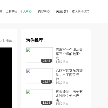
注册
已购课程
个人中心

内容中心

关注我们
进入关怀模式
为你推荐
148 播放
志愿军一个团从美
军三个师的包围中
成...
05:45
1389播放
八路军这支后方部
队，出了两位元
帅、...
03:37
1619播放
抗美援朝：南军有
多狡猾？使出夜
袭，...
12:54
1680播放