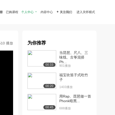
注册
已购课程
个人中心

内容中心

关注我们
进入关怀模式
为你推荐
510 播放
当琵琶、尺八、三
味线、古筝混搭
Ph...
00:33
901播放
福宝吹笛子式吃竹
子
00:20
1403播放
用Rap、琵琶做一首
Phonk暗黑...
00:45
688播放