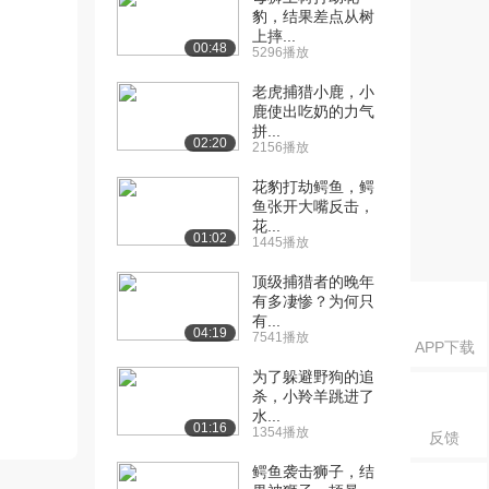
豹，结果差点从树
上摔...
00:48
5296播放
老虎捕猎小鹿，小
鹿使出吃奶的力气
拼...
02:20
2156播放
花豹打劫鳄鱼，鳄
鱼张开大嘴反击，
花...
01:02
1445播放
顶级捕猎者的晚年
有多凄惨？为何只
有...
04:19
7541播放
APP下载
为了躲避野狗的追
杀，小羚羊跳进了
水...
01:16
1354播放
反馈
鳄鱼袭击狮子，结