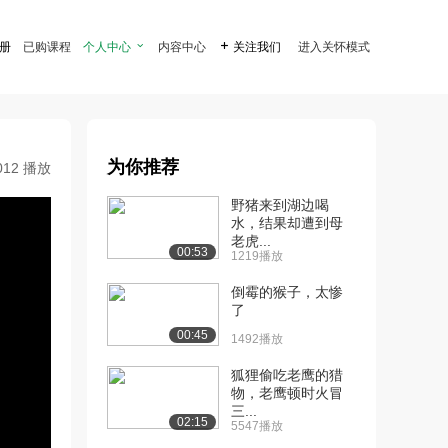
注册
已购课程
个人中心

内容中心

关注我们
进入关怀模式
为你推荐
012 播放
野猪来到湖边喝
水，结果却遭到母
老虎...
00:53
1219播放
倒霉的猴子，太惨
了
00:45
1492播放
狐狸偷吃老鹰的猎
物，老鹰顿时火冒
三...
02:15
5547播放