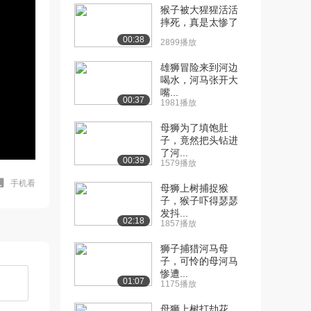
猴子被大猩猩活活
摔死，真是太惨了
00:38
2899播放
雄狮冒险来到河边
喝水，河马张开大
嘴...
00:37
1981播放
母狮为了填饱肚
子，竟然把头钻进
了河...
00:39
1579播放
手机看
母狮上树捕捉猴
子，猴子吓得瑟瑟
发抖...
02:18
1857播放
狮子捕猎河马母
子，可怜的母河马
惨遭...
01:07
1175播放
母狮上树打劫花