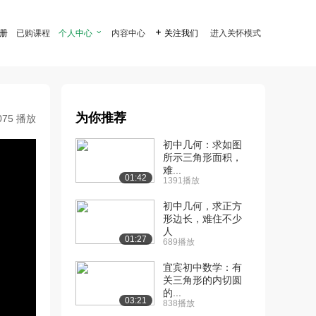
注册
已购课程
个人中心

内容中心

关注我们
进入关怀模式
为你推荐
075 播放
初中几何：求如图
所示三角形面积，
难...
01:42
1391播放
初中几何，求正方
形边长，难住不少
人
01:27
689播放
宜宾初中数学：有
关三角形的内切圆
的...
03:21
838播放