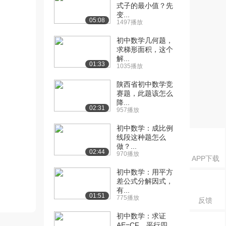
式子的最小值？先
变...
05:08
1497播放
初中数学几何题，
求梯形面积，这个
解...
01:33
1035播放
陕西省初中数学竞
赛题，此题该怎么
降...
02:31
957播放
初中数学：成比例
线段这种题怎么
做？...
02:44
970播放
APP下载
初中数学：用平方
差公式分解因式，
有...
01:51
775播放
反馈
初中数学：求证
AE=CF，平行四