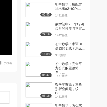
初中数学：用配方
法求出a2+b2的...
02:55
1431播放
数学初中2下平行四
边形的性质与判定...
29:19
1242播放
初中数学：求证DE
是圆的切线？怎么...
10:03
962播放
手机看
初中数学：完全平
方公式的题很简
单，...
05:47
1477播放
数学竞赛题：三角
形折叠问题，求
DE...
08:18
1431播放
初中数学：怎么求