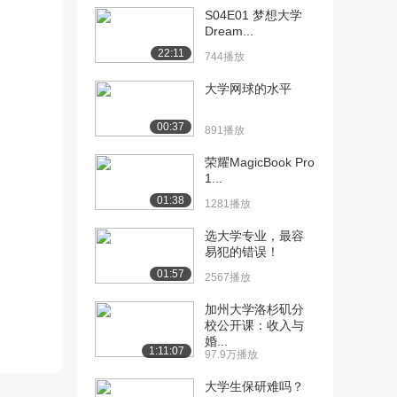
1300播放
S04E01 梦想大学
Dream...
[11] S01E04.校友日（中）
17:31
22:11
744播放
1100播放
大学网球的水平
[12] S01E04.校友日
17:21
（下）
00:37
838播放
891播放
荣耀MagicBook Pro
[13] S01E05.血让草地滋
18:34
1...
长（上）
01:38
1453播放
1281播放
[14] S01E05.血让草地滋
18:41
选大学专业，最容
易犯的错误！
长（中）
592播放
01:57
2567播放
[15] S01E05.血让草地滋
18:37
加州大学洛杉矶分
长（下）
校公开课：收入与
婚...
1209播放
1:11:07
97.9万播放
[16] S01E06.事实就是如
19:41
大学生保研难吗？
此（上）