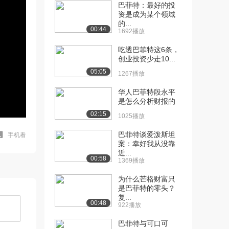
巴菲特：最好的投
资是成为某个领域
的...
00:44
1692播放
吃透巴菲特这6条，
创业投资少走10...
05:05
1267播放
华人巴菲特段永平
是怎么分析财报的
02:15
1025播放
巴菲特谈爱泼斯坦
手机看
案：幸好我从没靠
近...
00:58
1369播放
为什么芒格财富只
是巴菲特的零头？
复...
00:48
922播放
巴菲特与可口可