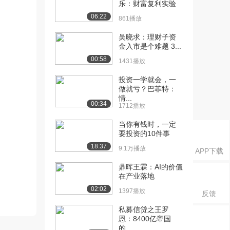
乐：财富复利实验
06:22
861播放
吴晓求：理财子资
金入市是个难题 3...
00:58
1431播放
投资一学就会，一
做就亏？巴菲特：
情...
00:34
1712播放
当你有钱时，一定
要投资的10件事
18:37
9.1万播放
APP下载
鼎晖王霖：AI的价值
在产业落地
02:02
1397播放
反馈
私募信贷之王罗
恩：8400亿帝国
的...