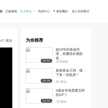
注册
已购课程
个人中心

内容中心

关注我们
进入关怀模式
为你推荐
547 播放
超10年的基金经
理，有哪些长期投
资...
00:59
1000播放
真格基金王强：慢
下来！别焦虑！
00:38
887播放
S基金市场需要怎样
的GP？
02:34
792播放