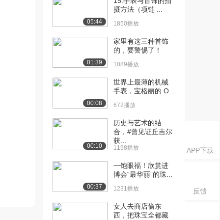
15.手表与首饰的拍
摄方法（项链 ...
05:44
1850播放
家里有这三种首饰
的，要警惕了！
01:39
1089播放
世界上最薄的机械
手表，宝格丽的 O...
00:08
672播放
历史与艺术的结
合，#曾见证丘吉尔
获...
00:10
1198播放
APP下载
一饱眼福！欣赏进
博会“最华丽”的珠...
00:37
1231播放
反馈
女人去商店偷东
西，把珠宝全都藏