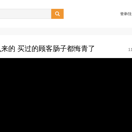

登录/
来的 买过的顾客肠子都悔青了
1