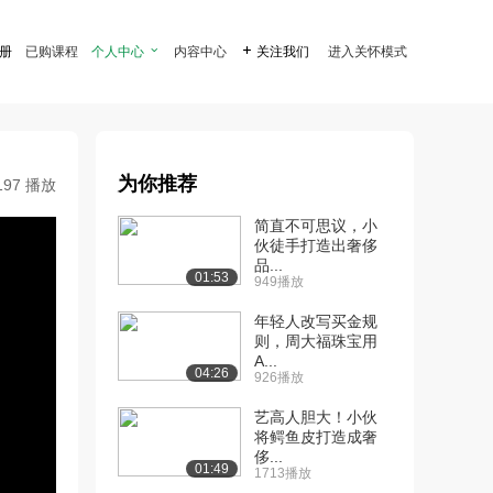
注册
已购课程
个人中心

内容中心

关注我们
进入关怀模式
为你推荐
197 播放
简直不可思议，小
伙徒手打造出奢侈
品...
01:53
949播放
年轻人改写买金规
则，周大福珠宝用
A...
04:26
926播放
艺高人胆大！小伙
将鳄鱼皮打造成奢
侈...
01:49
1713播放