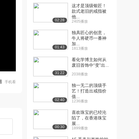
这才是顶级银匠！
款式老旧的戒指被
他...
02:28
2405播放
独具匠心的创意，
牛人将硬币一番神
加...
01:43
1813播放
看化学博主如何从
废旧首饰中“变”出...
31:22
2038播放
手机看
独一无二的顶级手
艺！打造出戒指价
值...
02:40
1236播放
喜欢珠宝的已经沦
陷了，在香港珠宝
展...
00:30
1899播放