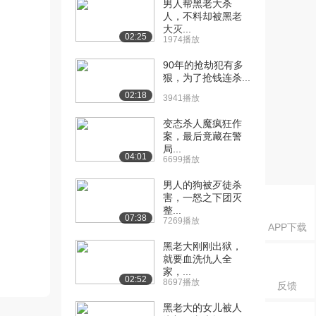
男人帮黑老大杀
人，不料却被黑老
大灭...
02:25
1974播放
90年的抢劫犯有多
狠，为了抢钱连杀...
02:18
3941播放
变态杀人魔疯狂作
案，最后竟藏在警
局...
04:01
6699播放
男人的狗被歹徒杀
害，一怒之下团灭
整...
07:38
7269播放
APP下载
黑老大刚刚出狱，
就要血洗仇人全
家，...
02:52
8697播放
反馈
黑老大的女儿被人