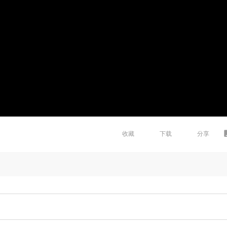
收藏
下载
分享