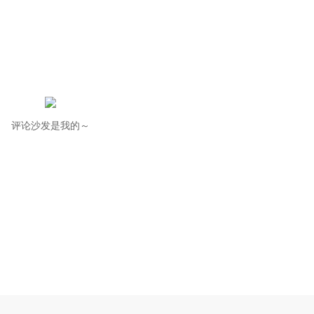
评论沙发是我的～