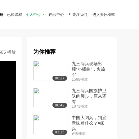
注册
已购课程
个人中心

内容中心

关注我们
进入关怀模式
为你推荐
505 播放
九三阅兵现场出
现“小插曲”，火箭
军...
00:27
1598播放
九三阅兵国旗护卫
队的脚步，原来还
有...
00:42
1073播放
中国大阅兵，到底
意味着什么？#阅
兵...
03:15
946播放