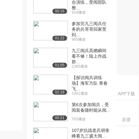
合演练，受阅部队
整...
00:16
918播放
参加完九三阅兵任
务的兵哥哥回家受
到...
01:22
965播放
九三阅兵高燃瞬间
看不够！陆上作战
群...
01:05
1385播放
【探访阅兵训练
场】海军方队 青春
飞...
02:18
1001播放
APP下载
第6次参加阅兵，受
阅装备随时能从阅...
00:21
705播放
反馈
107岁抗战老兵胡奎
峰看九三盛大阅...