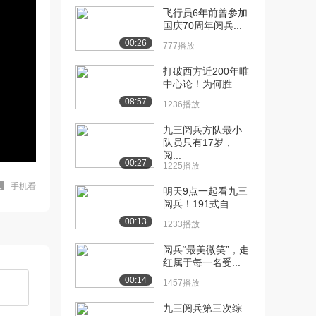
飞行员6年前曾参加
国庆70周年阅兵...
00:26
777播放
打破西方近200年唯
中心论！为何胜...
08:57
1236播放
九三阅兵方队最小
队员只有17岁，
阅...
00:27
1225播放
手机看
明天9点一起看九三
阅兵！191式自...
00:13
1233播放
阅兵“最美微笑”，走
红属于每一名受...
00:14
1457播放
九三阅兵第三次综