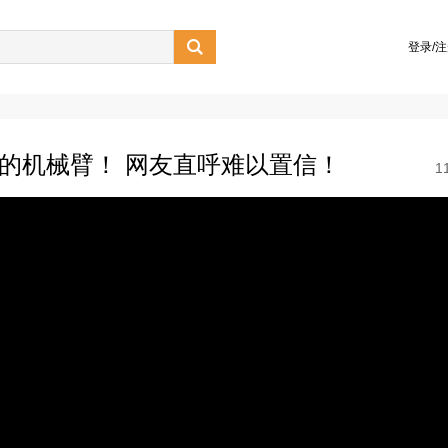

登录/
分的机械臂！ 网友直呼难以置信！
1