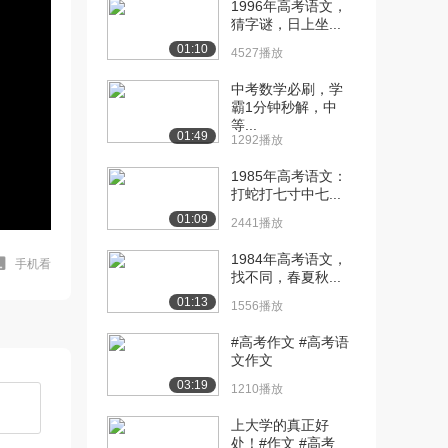
1996年高考语文，
猜字谜，日上坐...
01:10
4527播放
中考数学必刷，学
霸1分钟秒解，中
等...
01:49
1292播放
1985年高考语文：
打蛇打七寸中七...
01:09
2441播放
1984年高考语文，
手机看
找不同，春夏秋...
01:13
1556播放
#高考作文 #高考语
文作文
03:19
1210播放
上大学的真正好
处！#作文 #高考