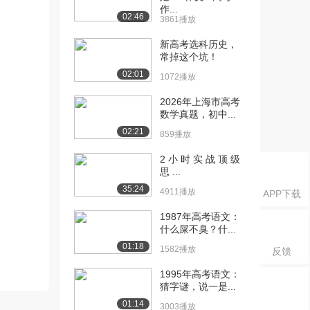
作...
02:46
3861播放
新高考选科历史，
常掉这个坑！
02:01
1072播放
2026年上海市高考
数学真题，初中...
02:21
859播放
2 小 时 实 战 顶 级
思 ...
35:24
4911播放
APP下载
1987年高考语文：
什么屎不臭？什...
01:18
1582播放
反馈
1995年高考语文：
猜字谜，说一是...
01:14
3003播放