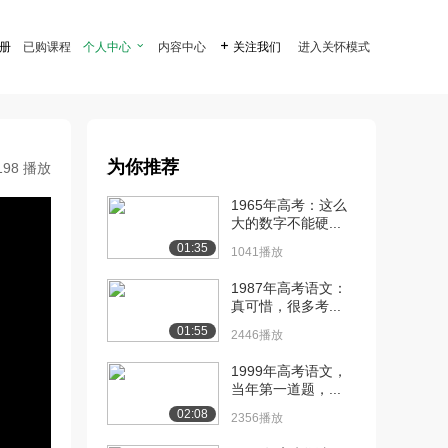
注册
已购课程
个人中心

内容中心

关注我们
进入关怀模式
为你推荐
198 播放
1965年高考：这么
大的数字不能硬...
01:35
1041播放
1987年高考语文：
真可惜，很多考...
01:55
2446播放
1999年高考语文，
当年第一道题，...
02:08
2356播放