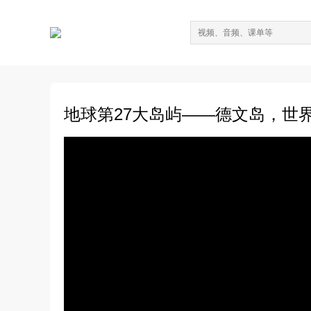
地球第27大岛屿——德文岛，世