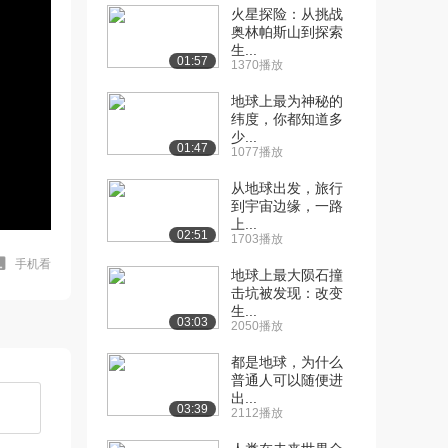
火星探险：从挑战
奥林帕斯山到探索
生...
01:57
1370播放
地球上最为神秘的
纬度，你都知道多
少...
01:47
1077播放
从地球出发，旅行
到宇宙边缘，一路
上...
02:51
1703播放
手机看
地球上最大陨石撞
击坑被发现：改变
生...
03:03
2050播放
都是地球，为什么
普通人可以随便进
出...
03:39
2112播放