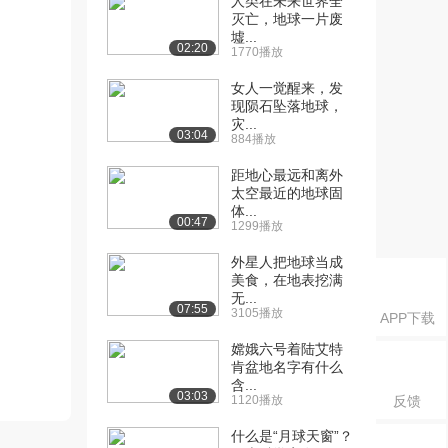
人类在未来世界全
灭亡，地球一片废
墟...
02:20
1770播放
女人一觉醒来，发
现陨石坠落地球，
灾...
03:04
884播放
距地心最远和离外
太空最近的地球固
体...
00:47
1299播放
外星人把地球当成
美食，在地表挖满
无...
07:55
3105播放
APP下载
嫦娥六号着陆艾特
肯盆地名字有什么
含...
03:03
1120播放
反馈
什么是“月球天窗”？