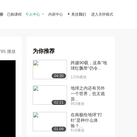
注册
已购课程
个人中心

内容中心

关注我们
进入关怀模式
为你推荐
785 播放
跨越90载，这条“地
球红飘带”仍令...
04:30
1256播放
地球之内还有另外
一个世界，也太诡
异...
02:21
863播放
在南极给地球“打
针”是种什么体
验？...
01:09
618播放