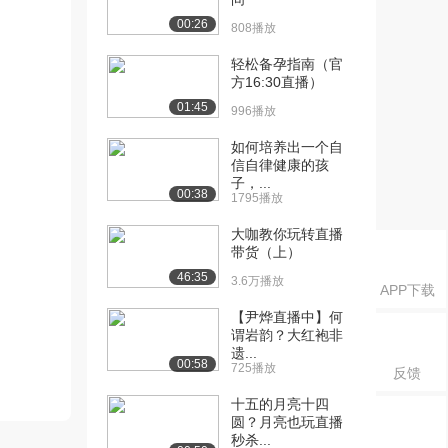
00:26
808播放
轻松备孕指南（官
方16:30直播）
01:45
996播放
如何培养出一个自
信自律健康的孩
子，...
00:38
1795播放
大咖教你玩转直播
带货（上）
46:35
3.6万播放
APP下载
【尹烨直播中】何
谓岩韵？大红袍非
遗...
00:58
725播放
反馈
十五的月亮十四
圆？月亮也玩直播
秒杀...