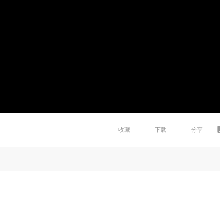
收藏
下载
分享