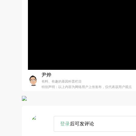
尹烨
有料、有趣的基因科普栏目
特别声明：以上内容为网络用户上传发布，仅代表该用户观点
登录
后可发评论