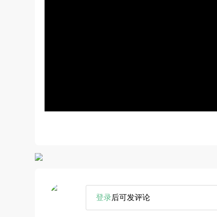
登录
后可发评论