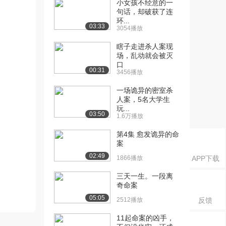
小女孩不经意的一
句话，却破获了连
环...
03:33
3054播放
瞎子走进杀人案现
场，乱动就会被灭
口
00:31
3456播放
一场诡异的密室杀
人案，5名大学生
玩...
03:50
1.6万播放
第4集 愈发诡异的命
案
02:49
1866播放
APP下载
三天一生。一段离
奇命案
05:05
2512播放
反馈
11起命案的凶手，