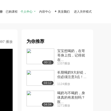
注册
已购课程
个人中心

内容中心

关注我们
进入关怀模式
为你推荐
897 播放
宝宝想喝奶，在哥
哥身上找，记得就
在...
00:11
1337播放
长期喝奶9大好处，
但必须注意3点！...
03:12
1124播放
喝奶与不喝奶，身
体真的有差别吗？
医...
04:04
1271播放