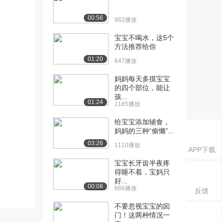
00:56
962播放
宝宝不喝水，这5个
方法推荐给你
01:20
647播放
妈妈每天多摸宝宝
的四个部位，能让
孩...
01:24
1185播放
给宝宝添加辅食，
妈妈的三种“偷懒”...
03:26
1110播放
APP下载
宝宝长牙齿半夜疼
得睡不着，宝妈只
好...
00:08
666播放
反馈
不要忽视宝宝的囟
门！这两种情况一