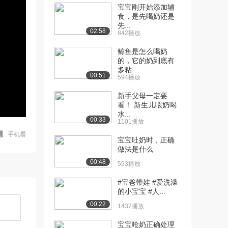
宝宝刚开始添加辅
食，是先喝奶还是
先...
02:58
842播放
鲸鱼是怎么喝奶
的，它的奶到底有
多粘...
00:51
594播放
新手父母一定要
看！ 新生儿喂奶喝
水...
00:33
1101播放
手机看
宝宝吐奶时，正确
做法是什么
00:48
593播放
#宝爸带娃 #爱洗澡
的小宝宝 #人...
00:22
1437播放
宝宝呛奶正确处理