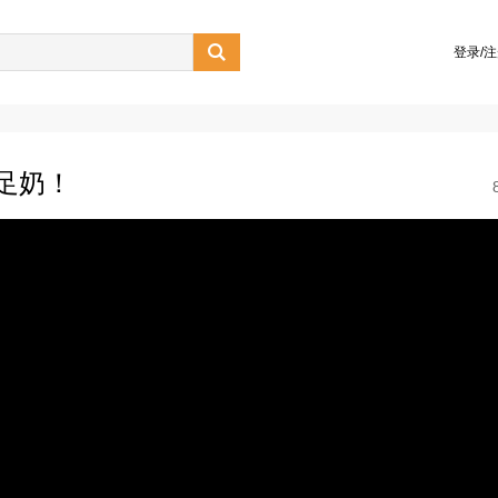

登录/
足奶！